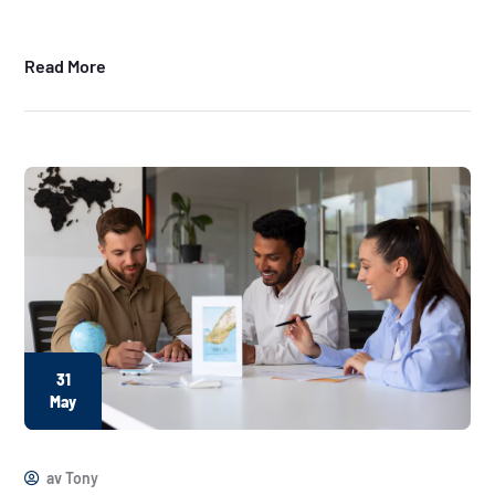
Read More
31
May
av
Tony