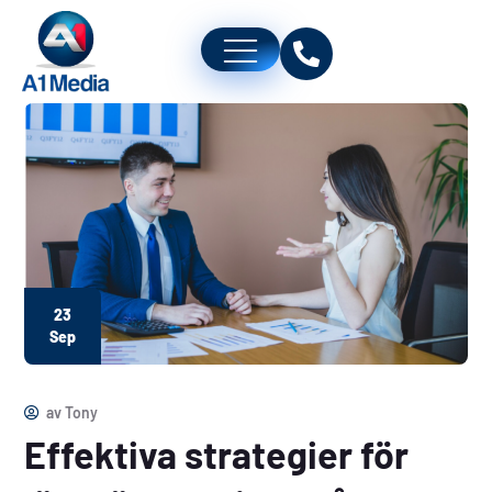
23
Sep
av
Tony
Effektiva strategier för