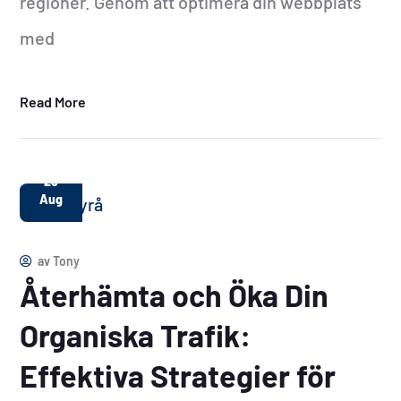
regioner. Genom att optimera din webbplats
med
Read More
28
Aug
av
Tony
Återhämta och Öka Din
Organiska Trafik:
Effektiva Strategier för