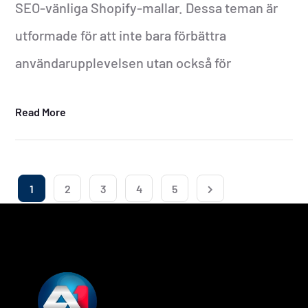
SEO-vänliga Shopify-mallar. Dessa teman är
utformade för att inte bara förbättra
användarupplevelsen utan också för
Read More
1
2
3
4
5