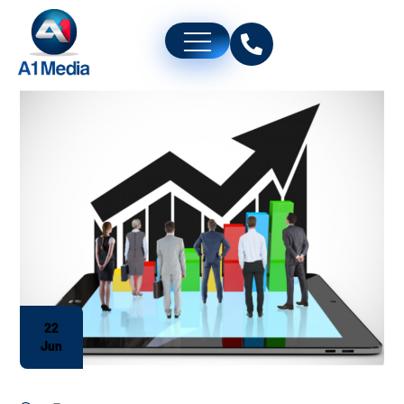
22
Jun