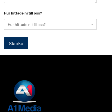
*
m
a
e
n
r
Hur hittade ni till oss?
d
e
Skicka