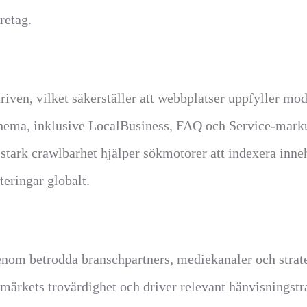
retag.
iven, vilket säkerställer att webbplatser uppfyller mo
hema, inklusive LocalBusiness, FAQ och Service-markup
 stark crawlbarhet hjälper sökmotorer att indexera inneh
eringar globalt.
genom betrodda branschpartners, mediekanaler och strat
umärkets trovärdighet och driver relevant hänvisningst