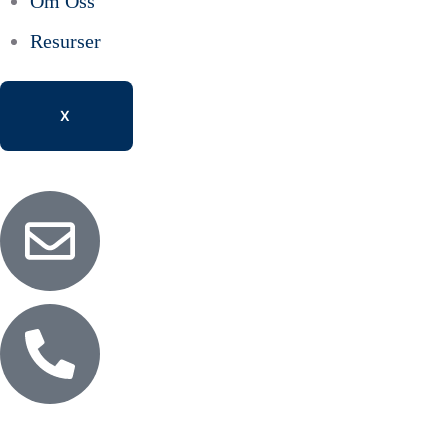
Om Oss
Resurser
X