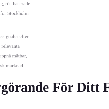
g, röstbaserade
 för Stockholm
ssignaler efter
t relevanta
 uppnå mätbar,
ensk marknad.
görande För Ditt 