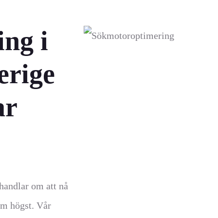
ng i
erige
ar
 handlar om att nå
som högst. Vår