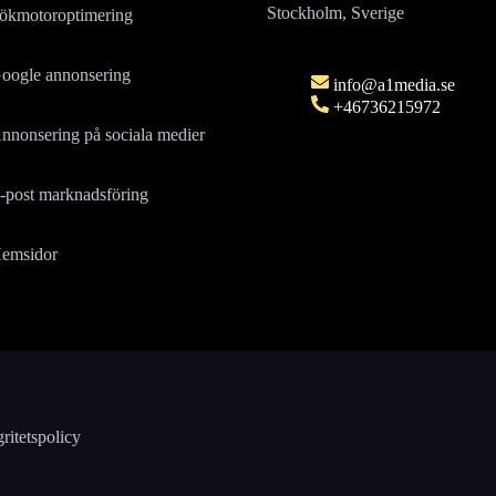
Stockholm, Sverige
ökmotoroptimering
oogle annonsering
info@a1media.se
+46736215972
nnonsering på sociala medier
-post marknadsföring
emsidor
gritetspolicy