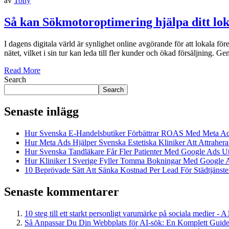
av
Tony
Så kan Sökmotoroptimering hjälpa ditt lok
I dagens digitala värld är synlighet online avgörande för att lokala för
nätet, vilket i sin tur kan leda till fler kunder och ökad försäljning. 
Read More
Search
Search
Senaste inlägg
Hur Svenska E-Handelsbutiker Förbättrar ROAS Med Meta A
Hur Meta Ads Hjälper Svenska Estetiska Kliniker Att Attrahera
Hur Svenska Tandläkare Får Fler Patienter Med Google Ads U
Hur Kliniker I Sverige Fyller Tomma Bokningar Med Google 
10 Beprövade Sätt Att Sänka Kostnad Per Lead För Städtjänster
Senaste kommentarer
10 steg till ett starkt personligt varumärke på sociala medier - 
Så Anpassar Du Din Webbplats för AI-sök: En Komplett Guide