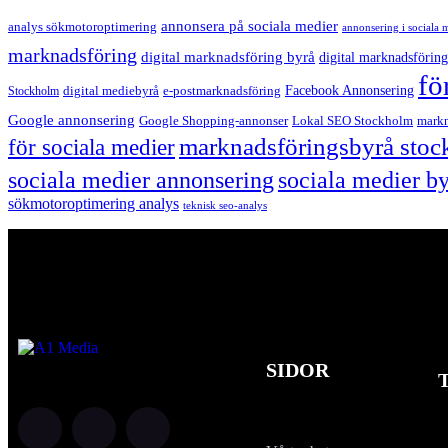
annonsera på sociala medier
analys sökmotoroptimering
annonsering i sociala 
marknadsföring
digital marknadsföring byrå
digital marknadsföring
fö
Facebook Annonsering
Stockholm
digital mediebyrå
e-postmarknadsföring
Google annonsering
Google Shopping-annonser
Lokal SEO Stockholm
markn
marknadsföringsbyrå sto
för sociala medier
sociala medier annonsering
sociala medier b
sökmotoroptimering analys
teknisk seo-analys
SIDOR