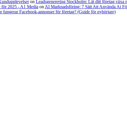
Kundupplevelser
on
Leadsgenerering Stockholm: Låt ditt företag växa
 för 2025 - A1 Media
on
AI Marknadsföring: 7 Sätt Att Använda Ai Fö
r fungerar Facebook-annonser för företag? (Guide för nybörjare)