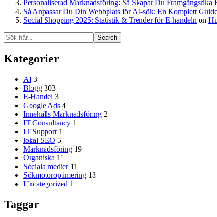
Personaliserad Marknadsföring: Så Skapar Du Framgångsrika 
Så Anpassar Du Din Webbplats för AI-sök: En Komplett Guide
Social Shopping 2025: Statistik & Trender för E-handeln
on
Hu
Search
Kategorier
AI
3
Blogg
303
E-Handel
3
Google Ads
4
Innehålls Marknadsföring
2
IT Consultancy
1
IT Support
1
lokal SEO
5
Marknadsföring
19
Organiska
11
Sociala medier
11
Sökmotoroptimering
18
Uncategorized
1
Taggar