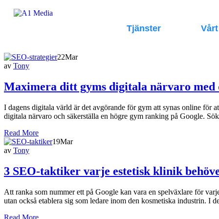
Tjänster
Vårt
22
Mar
av
Tony
Maximera ditt gyms digitala närvaro med 
I dagens digitala värld är det avgörande för gym att synas online fö
digitala närvaro och säkerställa en högre gym ranking på Google. Sök
Read More
19
Mar
av
Tony
3 SEO-taktiker varje estetisk klinik behöv
Att ranka som nummer ett på Google kan vara en spelväxlare för varje e
utan också etablera sig som ledare inom den kosmetiska industrin. I d
Read More