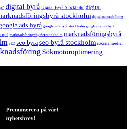
digital byrå
digital
Digital Byrå Stockholm
yrå
 marknadsföringsbyrå stockholm
digital marknadsföring
google ads byrå
google ads byrå stockholm
google adwords byrå
marknadsföringsbyrå
marknadsföringsbyråer stockholm
s Byrå
olm
seo byrå stockholm
seo byrå
sociala medier
SEO
arknadsföring
Sökmotoroptimering
Prenumerera på vårt
nyhetsbrev!