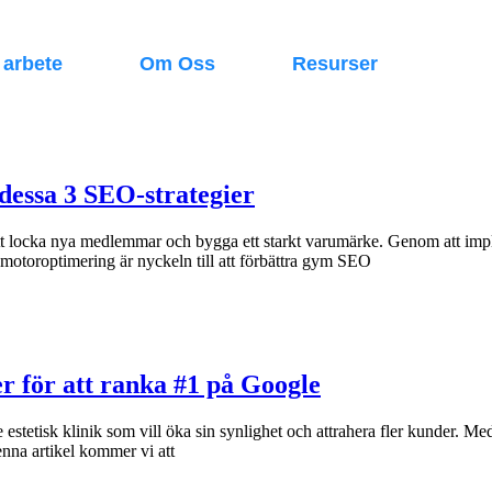
 arbete
Om Oss
Resurser
dessa 3 SEO-strategier
r att locka nya medlemmar och bygga ett starkt varumärke. Genom att i
motoroptimering är nyckeln till att förbättra gym SEO
er för att ranka #1 på Google
stetisk klinik som vill öka sin synlighet och attrahera fler kunder. Med 
enna artikel kommer vi att