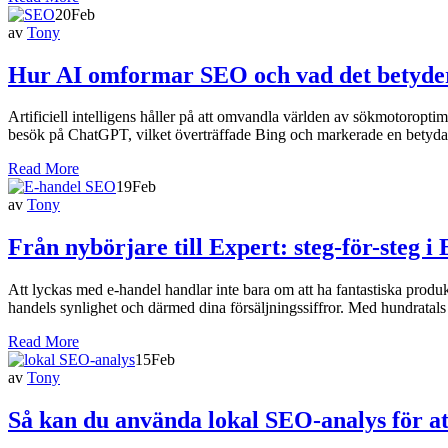
20
Feb
av
Tony
Hur AI omformar SEO och vad det betyder 
Artificiell intelligens håller på att omvandla världen av sökmotoropt
besök på ChatGPT, vilket överträffade Bing och markerade en betyd
Read More
19
Feb
av
Tony
Från nybörjare till Expert: steg-för-steg i
Att lyckas med e-handel handlar inte bara om att ha fantastiska produkt
handels synlighet och därmed dina försäljningssiffror. Med hundratals 
Read More
15
Feb
av
Tony
Så kan du använda lokal SEO-analys för at