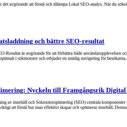
är det avgörande att förstå och tillämpa Lokal SEO-analys. När du söker e
atsladdning och bättre SEO-resultat
EO-Resultat är avgörande för att förbättra både användarupplevelsen o
rar optimalt i sökmotorer och erbjuder en smidig navigering för besökar
imering: Nyckeln till Framgångsrik Digita
ggning av innehåll och Sökmotoroptimering (SEO) centrala komponenter f
viktigt att förstå hur man effektivt skapar och optimerar innehåll. Denn