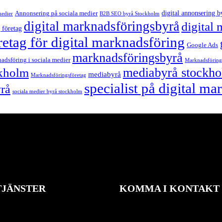
digital annonsering b
Annonsering på sociala medier
medier
B2B SEO byrå Stockholm
digital marknadsföringsbyrå
digital
 företag
retag för digital marknadsföring
Google Ads
marknadsföringsbyrå
adsföring i sociala medier
Marknadsföring
mediabyrå stockh
ckholm
mediabyrå
Marknadsföringsföretag
specialist på digital m
yrå
sociala medier byrå stockholm
TJÄNSTER
KOMMA I KONTAKT