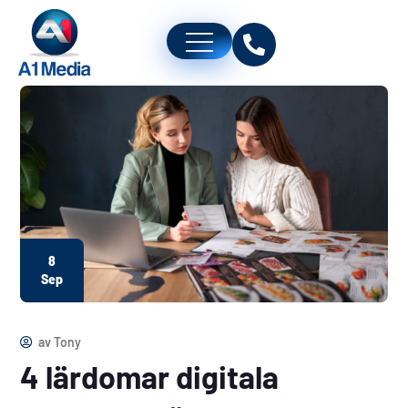
8
Sep
av
Tony
4 lärdomar digitala