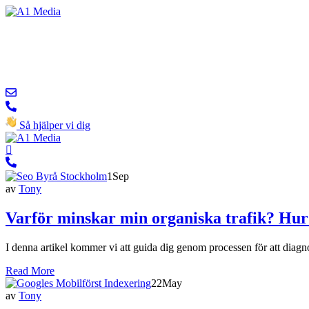
Så hjälper vi dig
1
Sep
av
Tony
Varför minskar min organiska trafik? Hur
I denna artikel kommer vi att guida dig genom processen för att diagno
Read More
22
May
av
Tony