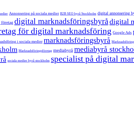
digital annonsering b
Annonsering på sociala medier
medier
B2B SEO byrå Stockholm
digital marknadsföringsbyrå
digital
 företag
retag för digital marknadsföring
Google Ads
marknadsföringsbyrå
adsföring i sociala medier
Marknadsföring
mediabyrå stockh
ckholm
mediabyrå
Marknadsföringsföretag
specialist på digital m
yrå
sociala medier byrå stockholm