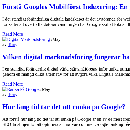
Förstå Googles Mobilförst Indexering: En 
I det ständigt föränderliga digitala landskapet är det avgörande för we
fortsätter att överträffa datoranvändningen har Google skiftat fokus t
Read More
5
May
av
Tony
Vilken digital marknadsföring fungerar bä
I en ständigt föränderlig digital värld står småföretag inför unika utm
genom en mängd olika alternativ för att avgöra vilka Digitala Marknad
Read More
2
May
av
Tony
Hur lång tid tar det att ranka på Google?
Att förstå hur lång tid det tar att ranka på Google är en av de mest 
SEO-tidslinjen för att optimera sin närvaro online. Google ranking p