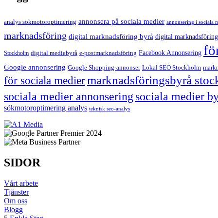
annonsera på sociala medier
analys sökmotoroptimering
annonsering i sociala 
marknadsföring
digital marknadsföring byrå
digital marknadsföring
fö
Facebook Annonsering
Stockholm
digital mediebyrå
e-postmarknadsföring
Google annonsering
Google Shopping-annonser
Lokal SEO Stockholm
markn
marknadsföringsbyrå sto
för sociala medier
sociala medier annonsering
sociala medier b
sökmotoroptimering analys
teknisk seo-analys
SIDOR
Vårt arbete
Tjänster
Om oss
Blogg