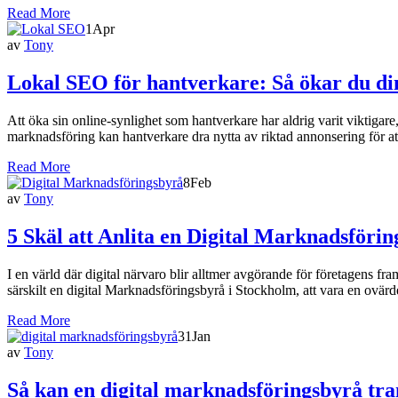
Read More
1
Apr
av
Tony
Lokal SEO för hantverkare: Så ökar du din
Att öka sin online-synlighet som hantverkare har aldrig varit viktigare
marknadsföring kan hantverkare dra nytta av riktad annonsering för at
Read More
8
Feb
av
Tony
5 Skäl att Anlita en Digital Marknadsförin
I en värld där digital närvaro blir alltmer avgörande för företagens fr
särskilt en digital Marknadsföringsbyrå i Stockholm, att vara en ovärder
Read More
31
Jan
av
Tony
Så kan en digital marknadsföringsbyrå tr