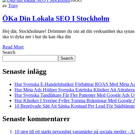
10
Oct
av
Tony
ÖKa Din Lokala SEO I Stockholm
Hej där, Stockholmare! Drömmer du om att din verksamhet ska synas bät
ska vi dyka ner i hur du kan öka din
Read More
Search
Search
Senaste inlägg
Hur Svenska E-Handelsbutiker Förbättrar ROAS Med Meta A
Hur Meta Ads Hjälper Svenska Estetiska Kliniker Att Attrahera
Hur Svenska Tandläkare Får Fler Patienter Med Google Ads U
Hur Kliniker I Sverige Fyller Tomma Bokningar Med Google 
10 Beprövade Sätt Att Sänka Kostnad Per Lead För Städtjänster
Senaste kommentarer
10 steg till ett starkt personligt varumärke på sociala medier - 