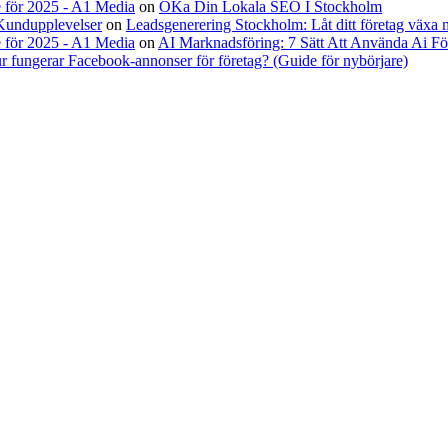
 för 2025 - A1 Media
on
ÖKa Din Lokala SEO I Stockholm
Kundupplevelser
on
Leadsgenerering Stockholm: Låt ditt företag växa
 för 2025 - A1 Media
on
AI Marknadsföring: 7 Sätt Att Använda Ai Fö
r fungerar Facebook-annonser för företag? (Guide för nybörjare)