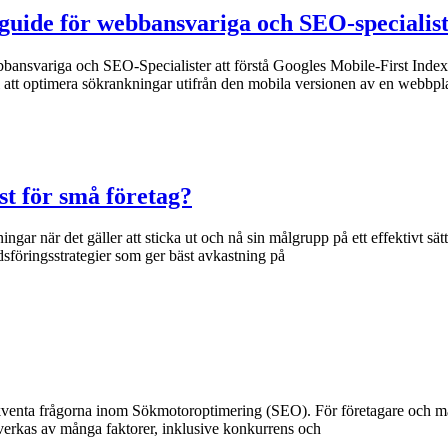
guide för webbansvariga och SEO-specialis
bbansvariga och SEO-Specialister att förstå Googles Mobile-First Indexin
ill att optimera sökrankningar utifrån den mobila versionen av en webbp
st för små företag?
aningar när det gäller att sticka ut och nå sin målgrupp på ett effektivt
sföringsstrategier som ger bäst avkastning på
frekventa frågorna inom Sökmotoroptimering (SEO). För företagare och mar
åverkas av många faktorer, inklusive konkurrens och