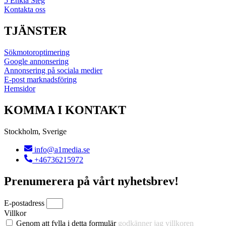
5 Enkla Steg
Kontakta oss
TJÄNSTER
Sökmotoroptimering
Google annonsering
Annonsering på sociala medier
E-post marknadsföring
Hemsidor
KOMMA I KONTAKT
Stockholm, Sverige
info@a1media.se
+46736215972
Prenumerera på vårt nyhetsbrev!
E-postadress
Villkor
Genom att fylla i detta formulär
godkänner jag villkoren