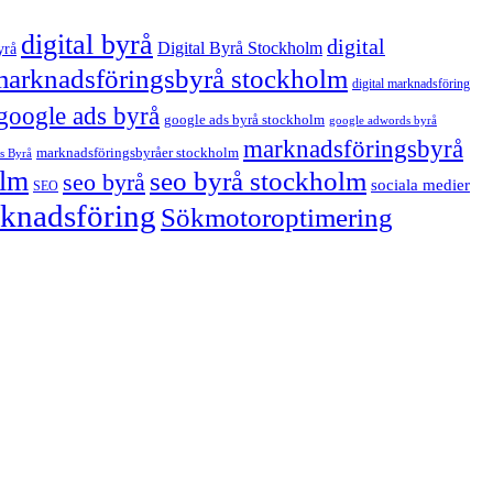
digital byrå
digital
Digital Byrå Stockholm
yrå
 marknadsföringsbyrå stockholm
digital marknadsföring
google ads byrå
google ads byrå stockholm
google adwords byrå
marknadsföringsbyrå
marknadsföringsbyråer stockholm
s Byrå
olm
seo byrå stockholm
seo byrå
sociala medier
SEO
arknadsföring
Sökmotoroptimering