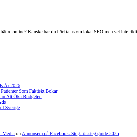
tre online? Kanske har du hört talas om lokal SEO men vet inte riktigt
ds År 2026
 Patienter Som Faktiskt Bokar
tan Att Öka Budgeten
Ads
 I Sverige
A1 Media
on
Annonsera på Facebook: Steg-för-steg guide 2025