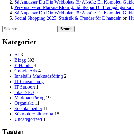
Så Anpassar Du Din Webbplats för AI-sök: En Komplett Guide
Personaliserad Marknadsföring: Så Skapar Du Framgångsrika 
Så Anpassar Du Din Webbplats för AI-sök: En Komplett Guide
Social Shopping 2025: Statistik & Trender för E-handeln
on
Hu
Search
Kategorier
AI
3
Blogg
303
E-Handel
3
Google Ads
4
Innehålls Marknadsföring
2
IT Consultancy
1
IT Support
1
lokal SEO
5
Marknadsföring
19
Organiska
11
Sociala medier
11
Sökmotoroptimering
18
Uncategorized
1
Taggar