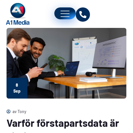
8
Sep
av
Tony
Varför förstapartsdata är