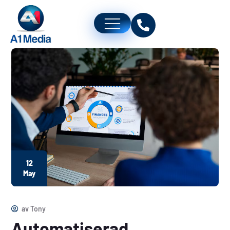
12
May
av
Tony
Automatiserad