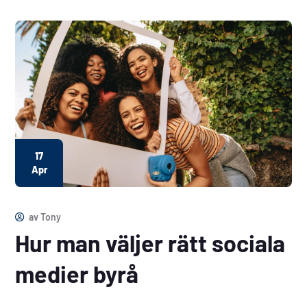
17
Apr
av
Tony
Hur man väljer rätt sociala
medier byrå