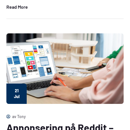
Read More
21
Jul
av
Tony
Annonsering på Reddit –