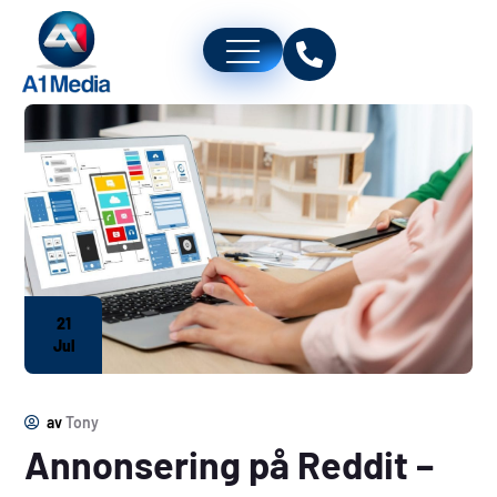
21
Jul
av
Tony
Annonsering på Reddit –