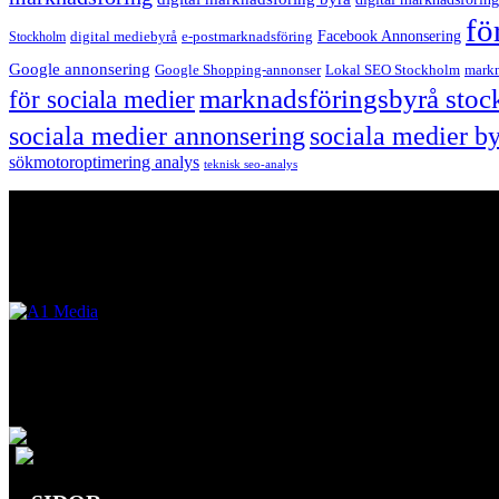
fö
Facebook Annonsering
Stockholm
digital mediebyrå
e-postmarknadsföring
Google annonsering
Google Shopping-annonser
Lokal SEO Stockholm
markn
marknadsföringsbyrå sto
för sociala medier
sociala medier annonsering
sociala medier b
sökmotoroptimering analys
teknisk seo-analys