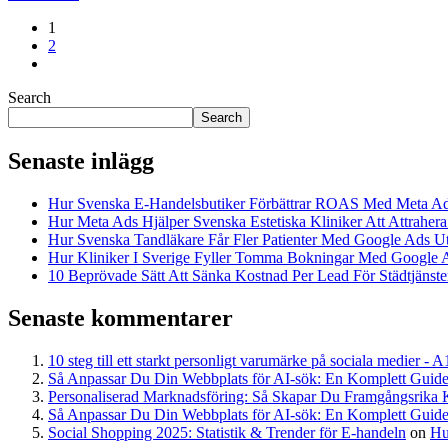
1
2
Search
Search
Senaste inlägg
Hur Svenska E-Handelsbutiker Förbättrar ROAS Med Meta A
Hur Meta Ads Hjälper Svenska Estetiska Kliniker Att Attrahera
Hur Svenska Tandläkare Får Fler Patienter Med Google Ads U
Hur Kliniker I Sverige Fyller Tomma Bokningar Med Google 
10 Beprövade Sätt Att Sänka Kostnad Per Lead För Städtjänster
Senaste kommentarer
10 steg till ett starkt personligt varumärke på sociala medier - 
Så Anpassar Du Din Webbplats för AI-sök: En Komplett Guide
Personaliserad Marknadsföring: Så Skapar Du Framgångsrika 
Så Anpassar Du Din Webbplats för AI-sök: En Komplett Guide
Social Shopping 2025: Statistik & Trender för E-handeln
on
Hu