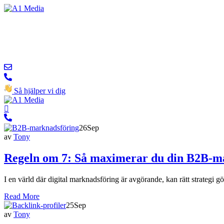
Så hjälper vi dig
26
Sep
av
Tony
Regeln om 7: Så maximerar du din B2B-ma
I en värld där digital marknadsföring är avgörande, kan rätt strategi
Read More
25
Sep
av
Tony