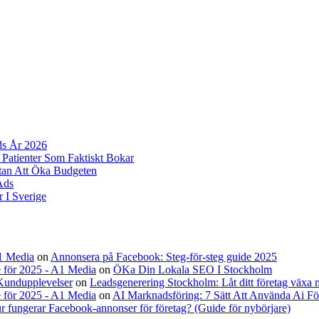
ds År 2026
 Patienter Som Faktiskt Bokar
tan Att Öka Budgeten
Ads
 I Sverige
A1 Media
on
Annonsera på Facebook: Steg-för-steg guide 2025
 för 2025 - A1 Media
on
ÖKa Din Lokala SEO I Stockholm
Kundupplevelser
on
Leadsgenerering Stockholm: Låt ditt företag växa
 för 2025 - A1 Media
on
AI Marknadsföring: 7 Sätt Att Använda Ai Fö
r fungerar Facebook-annonser för företag? (Guide för nybörjare)