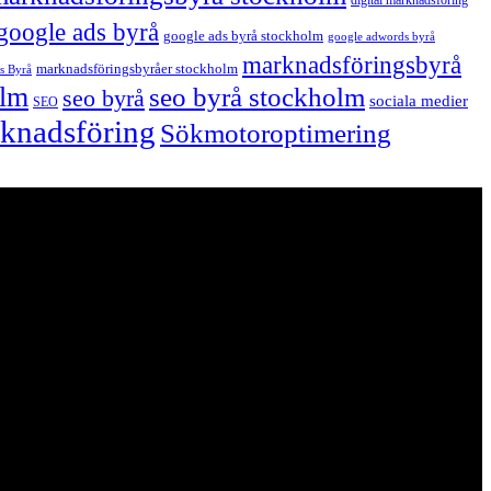
digital marknadsföring
google ads byrå
google ads byrå stockholm
google adwords byrå
marknadsföringsbyrå
marknadsföringsbyråer stockholm
s Byrå
olm
seo byrå stockholm
seo byrå
sociala medier
SEO
arknadsföring
Sökmotoroptimering