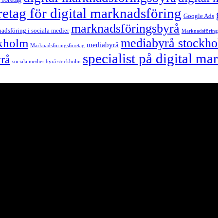
retag för digital marknadsföring
Google Ads
marknadsföringsbyrå
adsföring i sociala medier
Marknadsföring
mediabyrå stockh
ckholm
mediabyrå
Marknadsföringsföretag
specialist på digital m
yrå
sociala medier byrå stockholm