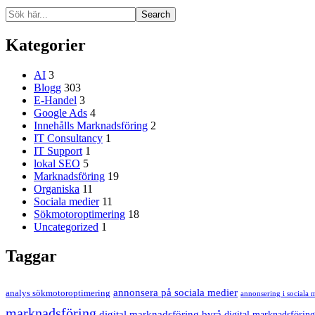
Search
Kategorier
AI
3
Blogg
303
E-Handel
3
Google Ads
4
Innehålls Marknadsföring
2
IT Consultancy
1
IT Support
1
lokal SEO
5
Marknadsföring
19
Organiska
11
Sociala medier
11
Sökmotoroptimering
18
Uncategorized
1
Taggar
annonsera på sociala medier
analys sökmotoroptimering
annonsering i sociala 
marknadsföring
digital marknadsföring byrå
digital marknadsföring