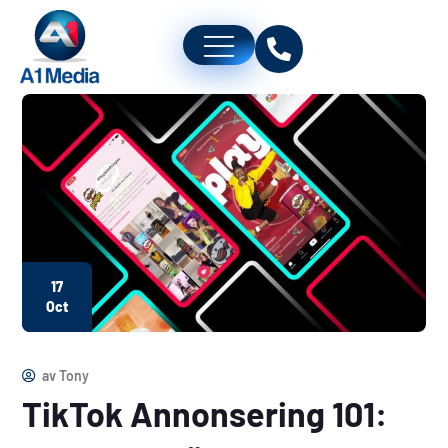
17
Oct
av
Tony
TikTok Annonsering 101: