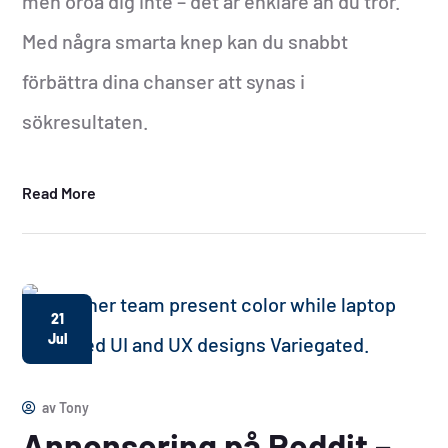
men oroa dig inte – det är enklare än du tror.
Med några smarta knep kan du snabbt
förbättra dina chanser att synas i
sökresultaten.
Read More
21
Jul
av
Tony
Annonsering på Reddit –