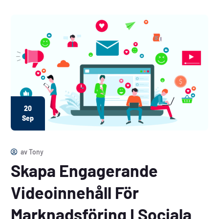
20
Sep
av
Tony
Skapa Engagerande
Videoinnehåll För
Marknadsföring I Sociala