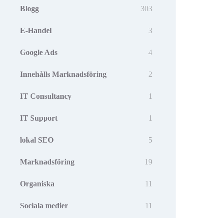
Blogg
303
E-Handel
3
Google Ads
4
Innehålls Marknadsföring
2
IT Consultancy
1
IT Support
1
lokal SEO
5
Marknadsföring
19
Organiska
11
Sociala medier
11