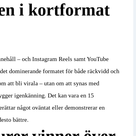
en i kortformat
innehåll – och Instagram Reels samt YouTube
os det dominerande formatet för både räckvidd och
om att bli virala – utan om att synas med
ygger igenkänning. Det kan vara en 15
berättar något oväntat eller demonstrerar en
esto bättre.
urer vinner över