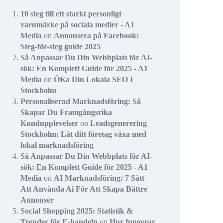
10 steg till ett starkt personligt
varumärke på sociala medier - A1
Media
on
Annonsera på Facebook:
Steg-för-steg guide 2025
Så Anpassar Du Din Webbplats för AI-
sök: En Komplett Guide för 2025 - A1
Media
on
ÖKa Din Lokala SEO I
Stockholm
Personaliserad Marknadsföring: Så
Skapar Du Framgångsrika
Kundupplevelser
on
Leadsgenerering
Stockholm: Låt ditt företag växa med
lokal marknadsföring
Så Anpassar Du Din Webbplats för AI-
sök: En Komplett Guide för 2025 - A1
Media
on
AI Marknadsföring: 7 Sätt
Att Använda Ai För Att Skapa Bättre
Annonser
Social Shopping 2025: Statistik &
Trender för E-handeln
on
Hur fungerar