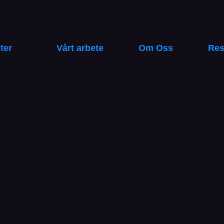
ter
Vårt arbete
Om Oss
Res
t
SEO-strategi
kan du istället bygga en långsiktig källa till gratis tra
 artikeln går vi igenom hur man använder SEO för att attrahera rätt besö