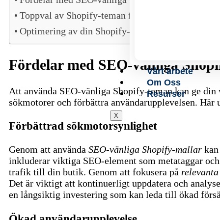
Toppval av Shopify-teman för SEO
Optimering av din Shopify-butik
Fördelar med SEO-vänliga Shopi
Vårt arbete
Om Oss
Att använda SEO-vänliga Shopify-teman kan ge din we
Resurser
sökmotorer och förbättra användarupplevelsen. Här u
X
Förbättrad sökmotorsynlighet
Genom att använda
SEO-vänliga Shopify-mallar
kan 
inkluderar viktiga SEO-element som metataggar och 
trafik till din butik. Genom att fokusera på
relevanta
Det är viktigt att kontinuerligt uppdatera och analyse
en långsiktig investering som kan leda till ökad försä
Ökad användarupplevelse