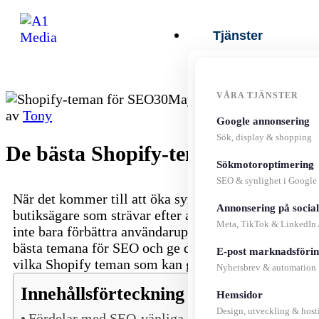
Tjänster
VÅRA TJÄNSTER
30
May
av
Tony
Google annonsering
Sök, display & shopping
De bästa Shopify-teman för SEO: 
Sökmotoroptimering
SEO & synlighet i Google
När det kommer till att öka synligheten för din Shopi
Annonsering på socia
butiksägare som strävar efter att förbättra sin SEO, 
Meta, TikTok & LinkedIn
inte bara förbättra användarupplevelsen utan också fö
bästa temana för SEO och ge dig insikter om hur respo
E-post marknadsföri
vilka Shopify teman som kan göra skillnaden i din
S
Nyhetsbrev & automation
Innehållsförteckning :
Hemsidor
Design, utveckling & host
Fördelar med SEO-vänliga Shopify-teman