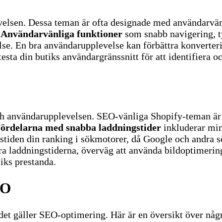
elsen. Dessa teman är ofta designade med användarvänli
Användarvänliga funktioner
som snabb navigering, t
velse. En bra användarupplevelse kan förbättra konvert
 testa din butiks användargränssnitt för att identifiera 
h användarupplevelsen. SEO-vänliga Shopify-teman är o
ördelarna med snabba laddningstider
inkluderar min
tiden din ranking i sökmotorer, då Google och andra s
ttra laddningstiderna, överväg att använda bildoptimeri
iks prestanda.
EO
det gäller SEO-optimering. Här är en översikt över någ