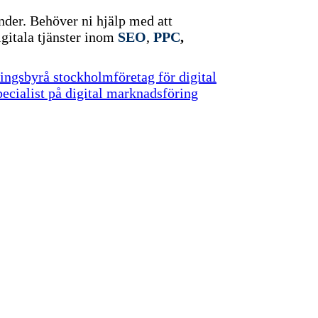
nder.
Behöver ni hjälp med att
gitala tjänster inom
SEO
,
PPC
,
ringsbyrå stockholm
företag för digital
pecialist på digital marknadsföring