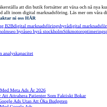
erställa att din butik fortsätter att växa och nå nya ku
allt inom digital marknadsföring. Läs mer om våra di
aktar ni oss HÄR
ing B2B
digital marknadsföringsbyrå
digital marknadsfö
kholm
seo byrå
seo byrå stockholm
Sökmotoroptimering
s
n analyskapacitet
S Med Meta Ads År 2026
 Att Attrahera Patienter Som Faktiskt Bokar
 Google Ads Utan Att Öka Budgeten
r Med Google Ads