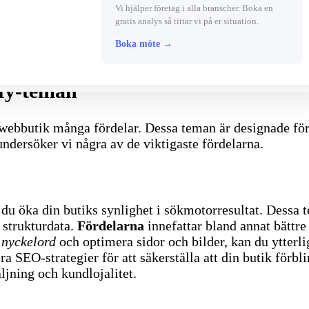
Vi hjälper företag i alla branscher. Boka en
gratis analys så tittar vi på er situation.
Boka möte →
fy-teman
bbutik många fördelar. Dessa teman är designade för a
ndersöker vi några av de viktigaste fördelarna.
du öka din butiks synlighet i sökmotorresultat. Dessa
strukturdata.
Fördelarna
innefattar bland annat bättr
 nyckelord
och optimera sidor och bilder, kan du ytterl
ra SEO-strategier för att säkerställa att din butik förbl
ljning och kundlojalitet.