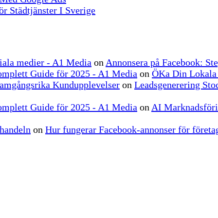
r Städtjänster I Sverige
ociala medier - A1 Media
on
Annonsera på Facebook: Ste
omplett Guide för 2025 - A1 Media
on
ÖKa Din Lokala
ramgångsrika Kundupplevelser
on
Leadsgenerering Stoc
omplett Guide för 2025 - A1 Media
on
AI Marknadsförin
-handeln
on
Hur fungerar Facebook-annonser för företag