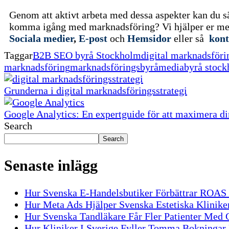
Genom att aktivt arbeta med dessa aspekter kan du säk
komma igång med marknadsföring? Vi hjälper er med 
Sociala medier
,
E-post
och
Hemsidor
eller så
kont
Taggar
B2B SEO byrå Stockholm
digital marknadsför
marknadsföring
marknadsföringsbyrå
mediabyrå stoc
Grunderna i digital marknadsföringsstrategi
Google Analytics: En expertguide för att maximera di
Search
Search
Senaste inlägg
Hur Svenska E-Handelsbutiker Förbättrar ROA
Hur Meta Ads Hjälper Svenska Estetiska Kliniker
Hur Svenska Tandläkare Får Fler Patienter Med
Hur Kliniker I Sverige Fyller Tomma Bokninga