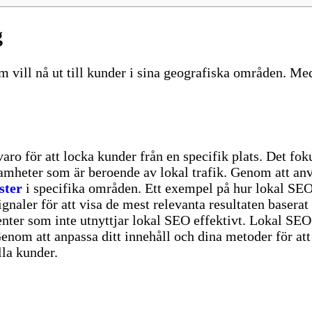
g
 vill nå ut till kunder i sina geografiska områden. Med 
aro för att locka kunder från en specifik plats. Det fok
samheter som är beroende av lokal trafik. Genom att an
ster
i specifika områden.
Ett exempel på hur lokal SEO
ignaler för att visa de mest relevanta resultaten basera
ter som inte utnyttjar lokal SEO effektivt.
Lokal SEO 
enom att anpassa ditt innehåll och dina metoder för at
lla kunder.