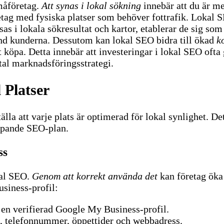
måföretag.
Att synas i lokal sökning
innebär att du är me
retag med fysiska platser som behöver fottrafik.
Lokal SE
as i lokala sökresultat och kartor, etablerar de sig som
and kunderna.
Dessutom kan lokal SEO bidra till ökad
k
 köpa. Detta innebär att investeringar i lokal SEO ofta
tal marknadsföringsstrategi.
 Platser
tälla att varje plats är optimerad för lokal synlighet. D
ripande SEO-plan.
ss
kal SEO.
Genom att korrekt använda det
kan företag öka
siness-profil:
har en verifierad Google My Business-profil.
s, telefonnummer, öppettider och webbadress.