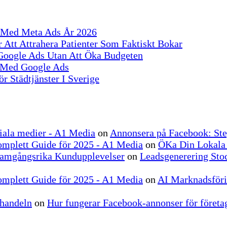
S Med Meta Ads År 2026
 Att Attrahera Patienter Som Faktiskt Bokar
 Google Ads Utan Att Öka Budgeten
r Med Google Ads
r Städtjänster I Sverige
ociala medier - A1 Media
on
Annonsera på Facebook: Ste
omplett Guide för 2025 - A1 Media
on
ÖKa Din Lokala
ramgångsrika Kundupplevelser
on
Leadsgenerering Stoc
omplett Guide för 2025 - A1 Media
on
AI Marknadsförin
-handeln
on
Hur fungerar Facebook-annonser för företag