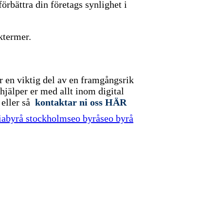
rbättra din företags synlighet i
ktermer.
r en viktig del av en framgångsrik
älper er med allt inom digital
r
eller så
kontaktar ni oss HÄR
abyrå stockholm
seo byrå
seo byrå