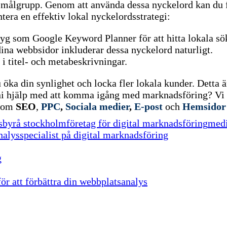
t målgrupp. Genom att använda dessa nyckelord kan du fö
ntera en effektiv lokal nyckelordsstrategi:
yg som Google Keyword Planner för att hitta lokala sö
 dina webbsidor inkluderar dessa nyckelord naturligt.
i titel- och metabeskrivningar.
öka din synlighet och locka fler lokala kunder. Detta ä
i hjälp med att komma igång med marknadsföring? Vi hj
inom
SEO
,
PPC
,
Sociala medier
,
E-post
och
Hemsido
gsbyrå stockholm
företag för digital marknadsföring
medi
nalys
specialist på digital marknadsföring
g
ör att förbättra din webbplatsanalys