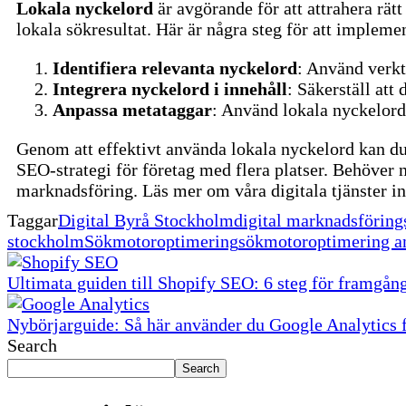
Lokala nyckelord
är avgörande för att attrahera rät
lokala sökresultat. Här är några steg för att impleme
Identifiera relevanta nyckelord
: Använd verkt
Integrera nyckelord i innehåll
: Säkerställ att
Anpassa metataggar
: Använd lokala nyckelord 
Genom att effektivt använda lokala nyckelord kan du 
SEO-strategi för företag med flera platser.
Behöver n
marknadsföring. Läs mer om våra digitala tjänster 
Taggar
Digital Byrå Stockholm
digital marknadsförin
stockholm
Sökmotoroptimering
sökmotoroptimering a
Ultimata guiden till Shopify SEO: 6 steg för framgån
Nybörjarguide: Så här använder du Google Analytics f
Search
Search