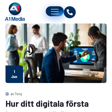
1
Jun
av
Tony
Hur ditt digitala första