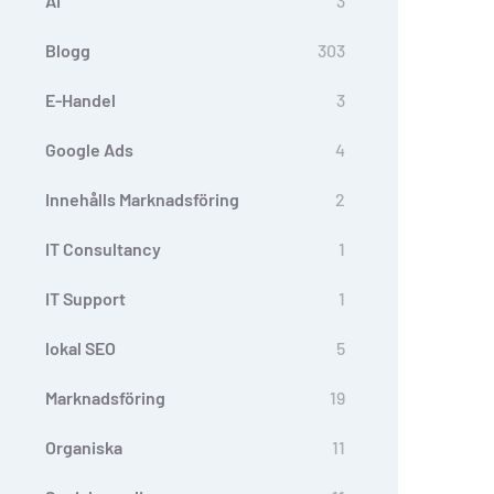
AI
3
Blogg
303
E-Handel
3
Google Ads
4
Innehålls Marknadsföring
2
IT Consultancy
1
IT Support
1
lokal SEO
5
Marknadsföring
19
Organiska
11