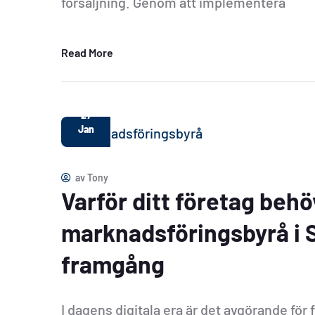
försäljning. Genom att implementera
Read More
27
Jan
av
Tony
Varför ditt företag behö
marknadsföringsbyrå i S
framgång
I dagens digitala era är det avgörande för f