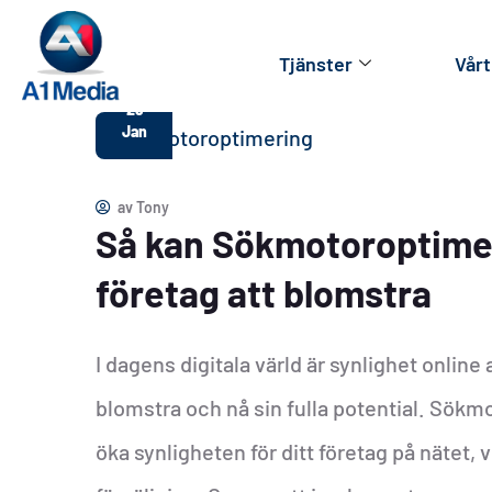
Tjänster
Vårt
29
Jan
av
Tony
Så kan Sökmotoroptimeri
företag att blomstra
I dagens digitala värld är synlighet online
blomstra och nå sin fulla potential. Sökmo
öka synligheten för ditt företag på nätet, vi