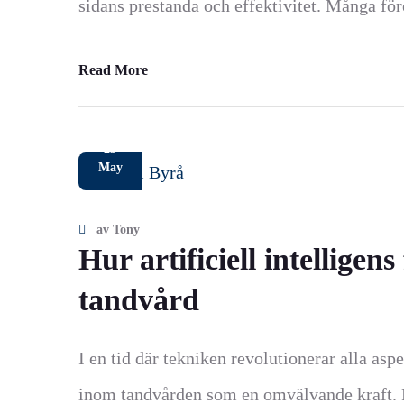
sidans prestanda och effektivitet. Många före
Read More
23
May
av
Tony
Hur artificiell intellige
tandvård
I en tid där tekniken revolutionerar alla aspe
inom tandvården som en omvälvande kraft. F