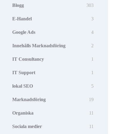
Blogg
303
E-Handel
3
Google Ads
4
Innehålls Marknadsföring
2
IT Consultancy
1
IT Support
1
lokal SEO
5
Marknadsföring
19
Organiska
11
Sociala medier
11