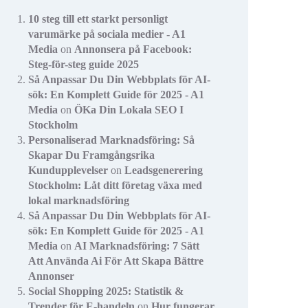
10 steg till ett starkt personligt
varumärke på sociala medier - A1
Media
on
Annonsera på Facebook:
Steg-för-steg guide 2025
Så Anpassar Du Din Webbplats för AI-
sök: En Komplett Guide för 2025 - A1
Media
on
ÖKa Din Lokala SEO I
Stockholm
Personaliserad Marknadsföring: Så
Skapar Du Framgångsrika
Kundupplevelser
on
Leadsgenerering
Stockholm: Låt ditt företag växa med
lokal marknadsföring
Så Anpassar Du Din Webbplats för AI-
sök: En Komplett Guide för 2025 - A1
Media
on
AI Marknadsföring: 7 Sätt
Att Använda Ai För Att Skapa Bättre
Annonser
Social Shopping 2025: Statistik &
Trender för E-handeln
on
Hur fungerar