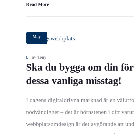
Read More
24
May
av
Tony
Ska du bygga om din fö
dessa vanliga misstag!
I dagens digitaldrivna marknad är en välut
nödvändighet – det är hörnstenen i ditt var
webbplatsomdesign är det avgörande att un