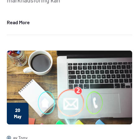
marknadsföring kan
Read More
20
May
av
Tony