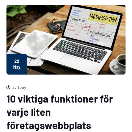
22
May
av
Tony
10 viktiga funktioner för
varje liten
företagswebbplats