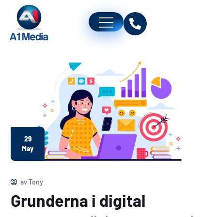
29
May
av
Tony
Grunderna i digital