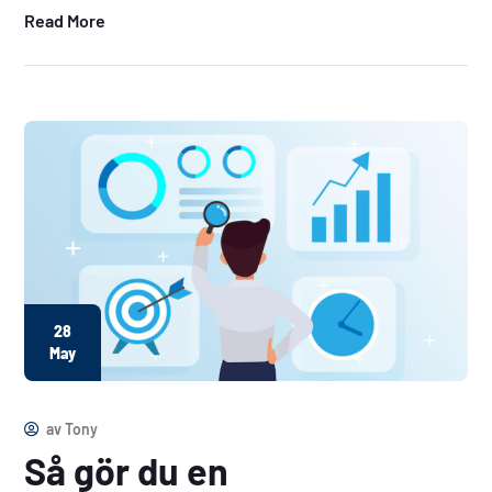
Read More
28
May
av
Tony
Så gör du en