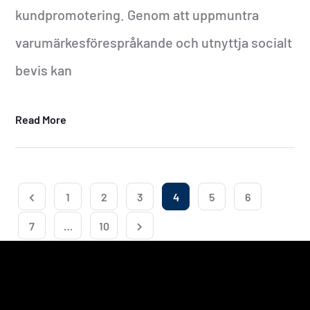
kundpromotering. Genom att uppmuntra
varumärkesförespråkande och utnyttja socialt
bevis kan
Read More
1
2
3
4
5
6
7
…
10