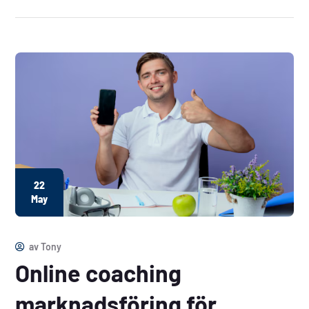
22
May
av
Tony
Online coaching
marknadsföring för