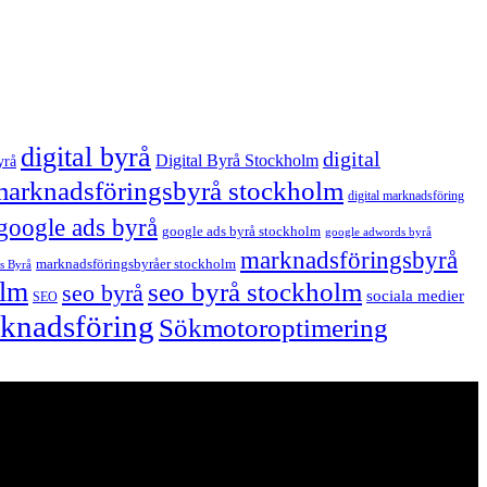
digital byrå
digital
Digital Byrå Stockholm
yrå
 marknadsföringsbyrå stockholm
digital marknadsföring
google ads byrå
google ads byrå stockholm
google adwords byrå
marknadsföringsbyrå
marknadsföringsbyråer stockholm
s Byrå
olm
seo byrå stockholm
seo byrå
sociala medier
SEO
arknadsföring
Sökmotoroptimering