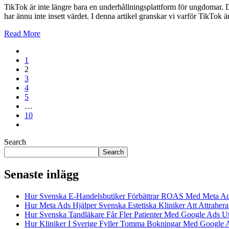
TikTok är inte längre bara en underhållningsplattform för ungdomar. D
har ännu inte insett värdet. I denna artikel granskar vi varför TikTok 
Read More
1
2
3
4
5
…
10
Search
Search
Senaste inlägg
Hur Svenska E-Handelsbutiker Förbättrar ROAS Med Meta A
Hur Meta Ads Hjälper Svenska Estetiska Kliniker Att Attrahera
Hur Svenska Tandläkare Får Fler Patienter Med Google Ads U
Hur Kliniker I Sverige Fyller Tomma Bokningar Med Google 