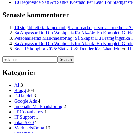
10 Beprövade Sätt Att Sänka Kostnad Per Lead För Städtjänster
Senaste kommentarer
10 steg till ett starkt personligt varumärke på sociala medier - 
Så Anpassar Du Din Webbplats för AI-sök: En Komplett Guide
Personaliserad Marknadsföring: Så Skapar Du Framgångsrika 
Så Anpassar Du Din Webbplats för AI-sök: En Komplett Guide
Social Shopping 2025: Statistik & Trender för E-handeln
on
Hu
Search
Kategorier
AI
3
Blogg
303
E-Handel
3
Google Ads
4
Innehålls Marknadsföring
2
IT Consultancy
1
IT Support
1
lokal SEO
5
Marknadsföring
19