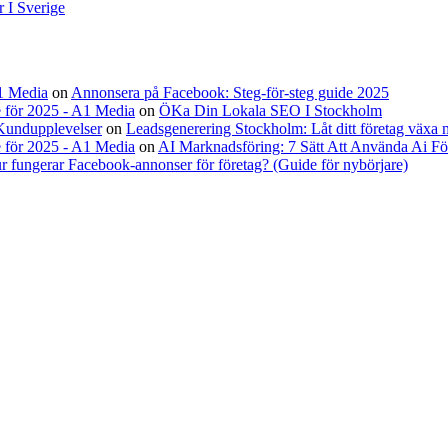
 I Sverige
A1 Media
on
Annonsera på Facebook: Steg-för-steg guide 2025
 för 2025 - A1 Media
on
ÖKa Din Lokala SEO I Stockholm
Kundupplevelser
on
Leadsgenerering Stockholm: Låt ditt företag växa
 för 2025 - A1 Media
on
AI Marknadsföring: 7 Sätt Att Använda Ai Fö
r fungerar Facebook-annonser för företag? (Guide för nybörjare)