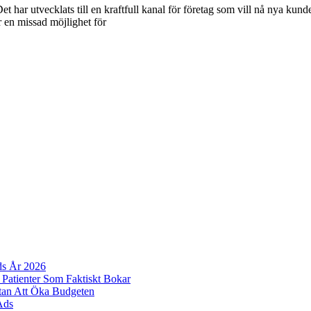
et har utvecklats till en kraftfull kanal för företag som vill nå nya k
är en missad möjlighet för
ds År 2026
 Patienter Som Faktiskt Bokar
tan Att Öka Budgeten
Ads