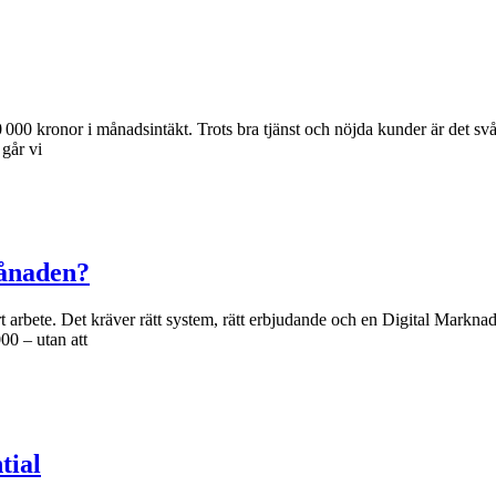
0 kronor i månadsintäkt. Trots bra tjänst och nöjda kunder är det svårt
 går vi
månaden?
hårt arbete. Det kräver rätt system, rätt erbjudande och en Digital Markn
00 – utan att
tial