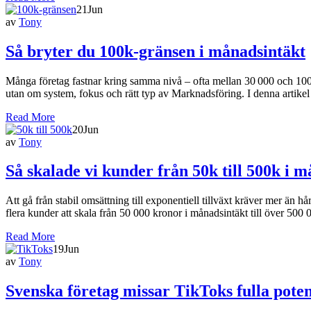
21
Jun
av
Tony
Så bryter du 100k-gränsen i månadsintäkt
Många företag fastnar kring samma nivå – ofta mellan 30 000 och 100 00
utan om system, fokus och rätt typ av Marknadsföring. I denna artikel
Read More
20
Jun
av
Tony
Så skalade vi kunder från 50k till 500k i 
Att gå från stabil omsättning till exponentiell tillväxt kräver mer än 
flera kunder att skala från 50 000 kronor i månadsintäkt till över 500 0
Read More
19
Jun
av
Tony
Svenska företag missar TikToks fulla poten