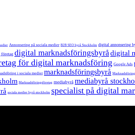
digital annonsering b
Annonsering på sociala medier
medier
B2B SEO byrå Stockholm
digital marknadsföringsbyrå
digital
 företag
retag för digital marknadsföring
Google Ads
marknadsföringsbyrå
adsföring i sociala medier
Marknadsföring
mediabyrå stockh
ckholm
mediabyrå
Marknadsföringsföretag
specialist på digital m
yrå
sociala medier byrå stockholm