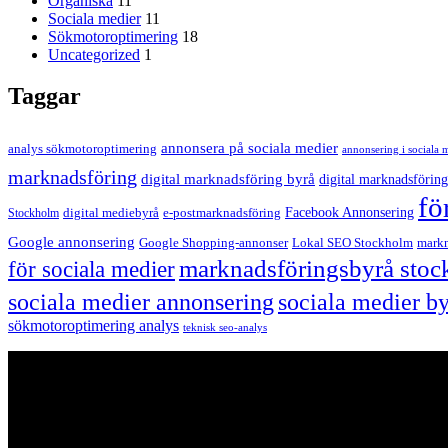
Organiska
11
Sociala medier
11
Sökmotoroptimering
18
Uncategorized
1
Taggar
annonsera på sociala medier
analys sökmotoroptimering
annonsering i sociala 
marknadsföring
digital marknadsföring byrå
digital marknadsföring
fö
Facebook Annonsering
Stockholm
digital mediebyrå
e-postmarknadsföring
Google annonsering
Google Shopping-annonser
Lokal SEO Stockholm
markn
marknadsföringsbyrå sto
för sociala medier
sociala medier annonsering
sociala medier b
sökmotoroptimering analys
teknisk seo-analys