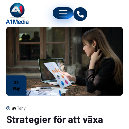
23
May
av
Tony
Strategier för att växa