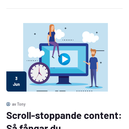
3
Jun
av
Tony
Scroll-stoppande content:
Så fångar du