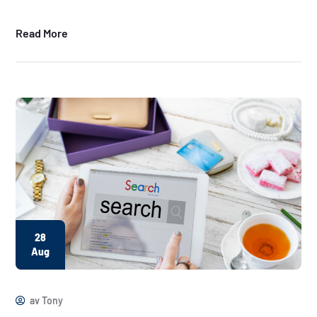
Read More
28
Aug
av
Tony