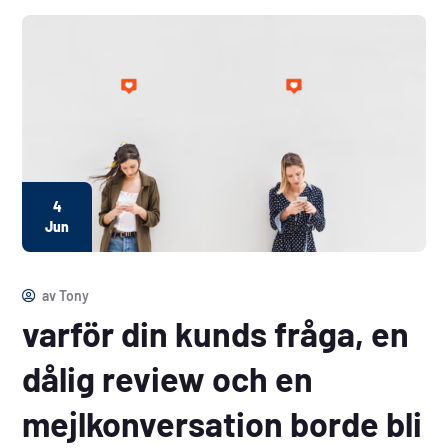
4
Jun
av
Tony
varför din kunds fråga, en
dålig review och en
mejlkonversation borde bli