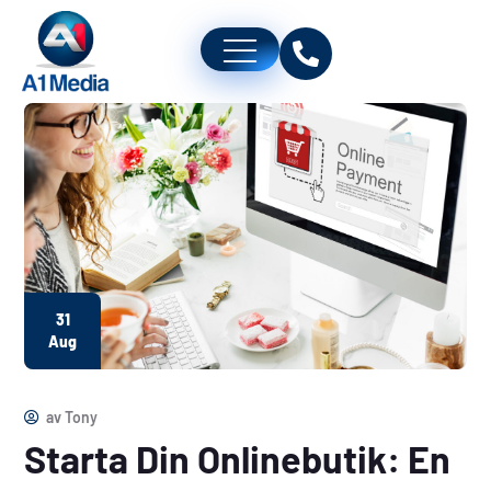
31
Aug
av
Tony
Starta Din Onlinebutik: En