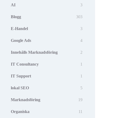
AI
3
Blogg
303
E-Handel
3
Google Ads
4
Innehålls Marknadsföring
2
IT Consultancy
1
IT Support
1
lokal SEO
5
Marknadsföring
19
Organiska
11