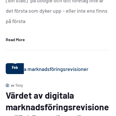
[din stad]” på Google och ditt företag inte är
det första som dyker upp – eller inte ens finns
på första
Read More
12
Feb
av
Tony
Värdet av digitala
marknadsföringsrevisione