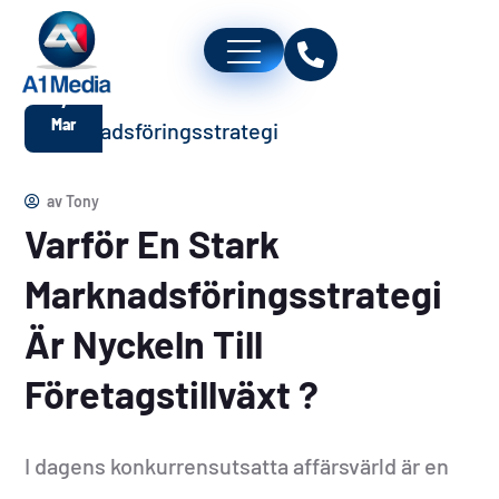
7
Mar
av
Tony
Varför En Stark
Marknadsföringsstrategi
Är Nyckeln Till
Företagstillväxt ?
I dagens konkurrensutsatta affärsvärld är en