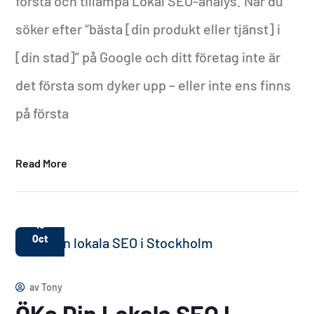
förstå och tillämpa Lokal SEO-analys. När du
söker efter “bästa [din produkt eller tjänst] i
[din stad]” på Google och ditt företag inte är
det första som dyker upp – eller inte ens finns
på första
Read More
10
Oct
av
Tony
ÖKa Din Lokala SEO I