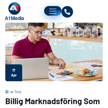
17
Apr
av
Tony
Billig Marknadsföring Som