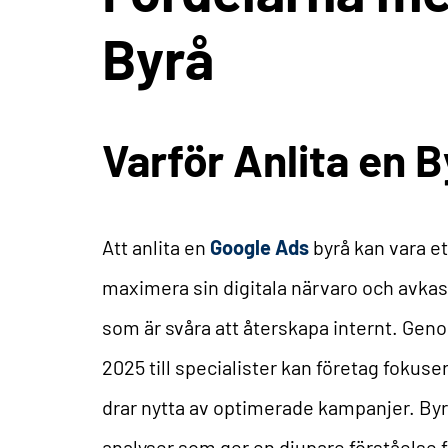
Byrå
Varför Anlita en 
Att anlita en
Google Ads
byrå kan vara et
maximera sin digitala närvaro och avkast
som är svåra att återskapa internt. Gen
2025 till specialister kan företag foku
drar nytta av optimerade kampanjer. Byrå
analyser som ger en djupare förståelse