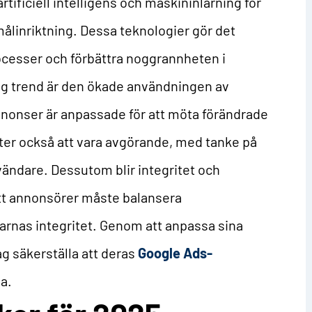
tificiell intelligens och maskininlärning för
ålinriktning. Dessa teknologier gör det
ocesser och förbättra noggrannheten i
g trend är den ökade användningen av
annonser är anpassade för att möta förändrade
er också att vara avgörande, med tanke på
ändare. Dessutom blir integritet och
 att annonsörer måste balansera
arnas integritet. Genom att anpassa sina
ag säkerställa att deras
Google Ads-
va.