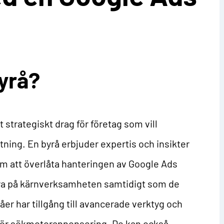
Byrå?
t strategiskt drag för företag som vill
ning. En byrå erbjuder expertis och insikter
om att överlåta hanteringen av Google Ads
sera på kärnverksamheten samtidigt som de
er har tillgång till avancerade verktyg och
 för sökmotorannonsering. De kan också