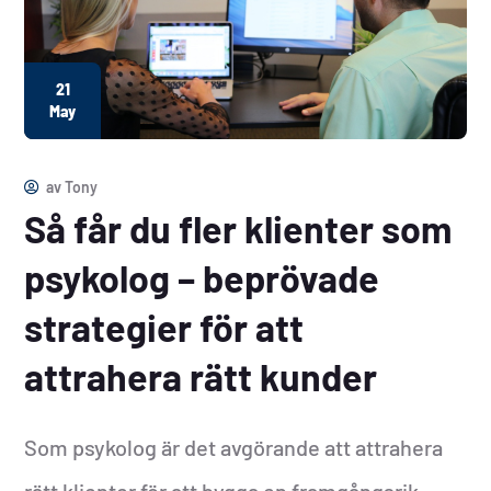
21
May
av
Tony
Så får du fler klienter som
psykolog – beprövade
strategier för att
attrahera rätt kunder
Som psykolog är det avgörande att attrahera
rätt klienter för att bygga en framgångsrik