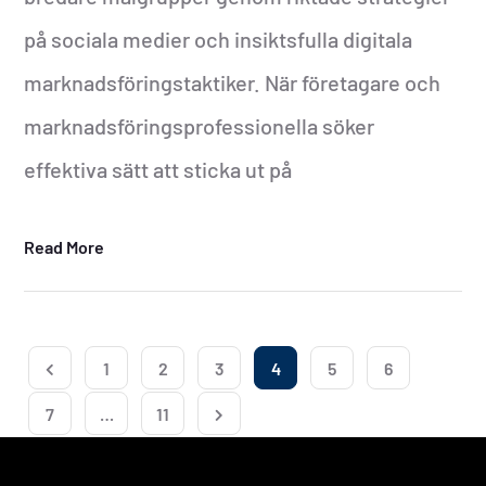
på sociala medier och insiktsfulla digitala
marknadsföringstaktiker. När företagare och
marknadsföringsprofessionella söker
effektiva sätt att sticka ut på
Read More
1
2
3
4
5
6
7
…
11