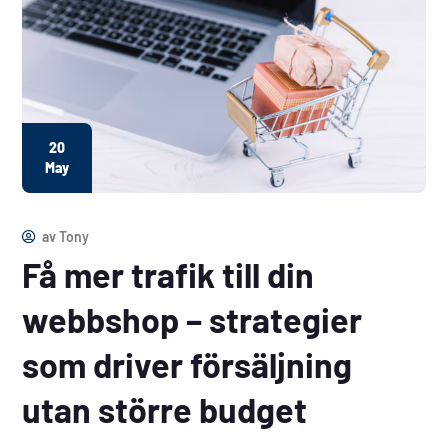
20
May
av
Tony
Få mer trafik till din
webbshop – strategier
som driver försäljning
utan större budget