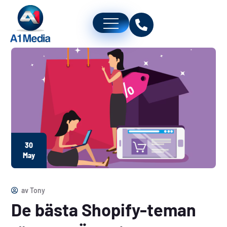
30
May
av
Tony
De bästa Shopify-teman