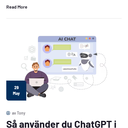
Read More
29
May
av
Tony
Så använder du ChatGPT i