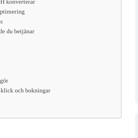
CH konverterar
optimering
ds
de du betjänar
 gör
 klick och bokningar