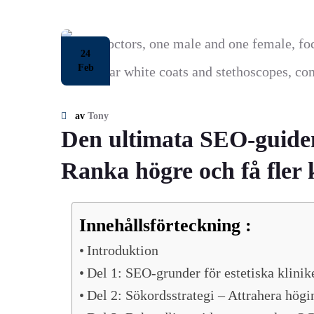
24
Feb
av
Tony
Den ultimata SEO-guiden 
Ranka högre och få fler
Innehållsförteckning :
Introduktion
Del 1: SEO-grunder för estetiska klinik
Del 2: Sökordsstrategi – Attrahera högi