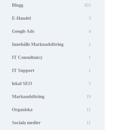
Blogg
303
E-Handel
3
Google Ads
4
Innehålls Marknadsföring
2
IT Consultancy
1
IT Support
1
lokal SEO
5
Marknadsföring
19
Organiska
11
Sociala medier
11