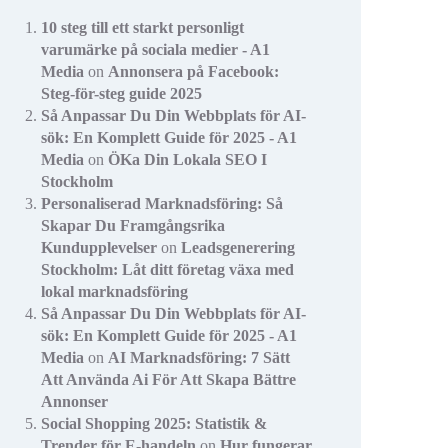
10 steg till ett starkt personligt
varumärke på sociala medier - A1
Media
on
Annonsera på Facebook:
Steg-för-steg guide 2025
Så Anpassar Du Din Webbplats för AI-
sök: En Komplett Guide för 2025 - A1
Media
on
ÖKa Din Lokala SEO I
Stockholm
Personaliserad Marknadsföring: Så
Skapar Du Framgångsrika
Kundupplevelser
on
Leadsgenerering
Stockholm: Låt ditt företag växa med
lokal marknadsföring
Så Anpassar Du Din Webbplats för AI-
sök: En Komplett Guide för 2025 - A1
Media
on
AI Marknadsföring: 7 Sätt
Att Använda Ai För Att Skapa Bättre
Annonser
Social Shopping 2025: Statistik &
Trender för E-handeln
on
Hur fungerar