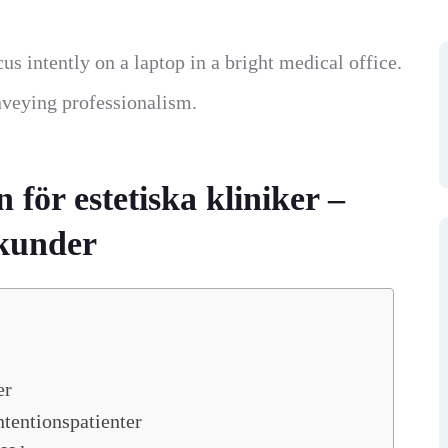
för estetiska kliniker –
 kunder
er
ntentionspatienter