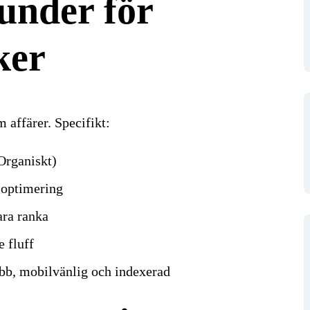
under för
ker
 affärer. Specifikt:
Organiskt)
soptimering
ara ranka
e fluff
nabb, mobilvänlig och indexerad