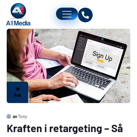
18
Feb
av
Tony
Kraften i retargeting – Så