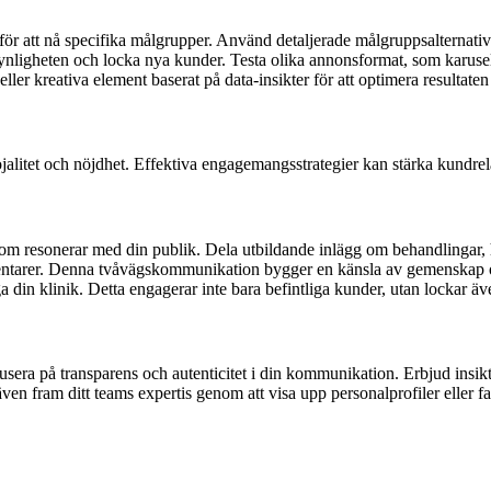
för att nå specifika målgrupper. Använd detaljerade målgruppsalternativ
nligheten och locka nya kunder. Testa olika annonsformat, som karusell
ler kreativa element baserat på data-insikter för att optimera resultat
alitet och nöjdhet. Effektiva engagemangsstrategier kan stärka kundrela
om resonerar med din publik. Dela utbildande inlägg om behandlingar, 
mentarer. Denna tvåvägskommunikation bygger en känsla av gemenskap oc
 din klinik. Detta engagerar inte bara befintliga kunder, utan lockar äv
usera på transparens och autenticitet i din kommunikation.
Erbjud insik
även fram ditt teams expertis genom att visa upp personalprofiler eller 