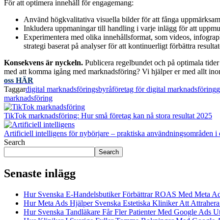
För att optimera innehåll för engagemang:
Använd högkvalitativa visuella bilder för att fånga uppmärksa
Inkludera uppmaningar till handling i varje inlägg för att uppmu
Experimentera med olika innehållsformat, som videos, infograph
strategi baserat på analyser för att kontinuerligt förbättra resultat
Konsekvens är nyckeln.
Publicera regelbundet och på optimala tider f
med att komma igång med marknadsföring? Vi hjälper er med allt inom
oss HÄR
Taggar
digital marknadsföringsbyrå
företag för digital marknadsföring
g
marknadsföring
TikTok marknadsföring: Hur små företag kan nå stora resultat 2025
Artificiell intelligens för nybörjare – praktiska användningsområden i d
Search
Search
Senaste inlägg
Hur Svenska E-Handelsbutiker Förbättrar ROAS Med Meta A
Hur Meta Ads Hjälper Svenska Estetiska Kliniker Att Attrahera
Hur Svenska Tandläkare Får Fler Patienter Med Google Ads U