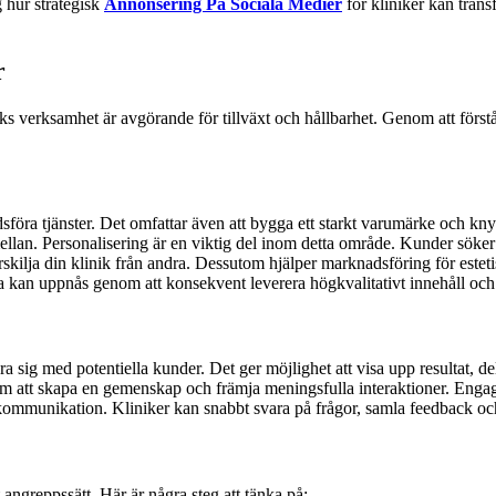
g hur strategisk
Annonsering På Sociala Medier
för kliniker kan tran
r
niks verksamhet är avgörande för tillväxt och hållbarhet. Genom att förs
föra tjänster. Det omfattar även att bygga ett starkt varumärke och knyt
ellan.
Personalisering är en viktig del inom detta område. Kunder söker
kilja din klinik från andra.
Dessutom hjälper marknadsföring för esteti
a kan uppnås genom att konsekvent leverera högkvalitativt innehåll och 
era sig med potentiella kunder. Det ger möjlighet att visa upp resulta
r om att skapa en gemenskap och främja meningsfulla interaktioner. Enga
kommunikation. Kliniker kan snabbt svara på frågor, samla feedback och
 angreppssätt. Här är några steg att tänka på: