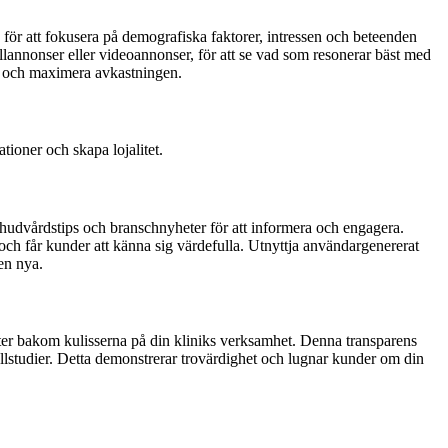
 för att fokusera på demografiska faktorer, intressen och beteenden
annonser eller videoannonser, för att se vad som resonerar bäst med
en och maximera avkastningen.
tioner och skapa lojalitet.
hudvårdstips och branschnyheter för att informera och engagera.
h får kunder att känna sig värdefulla.
Utnyttja användargenererat
en nya.
ter bakom kulisserna på din kliniks verksamhet. Denna transparens
fallstudier. Detta demonstrerar trovärdighet och lugnar kunder om din