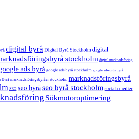
digital byrå
digital
Digital Byrå Stockholm
yrå
 marknadsföringsbyrå stockholm
digital marknadsföring
google ads byrå
google ads byrå stockholm
google adwords byrå
marknadsföringsbyrå
marknadsföringsbyråer stockholm
s Byrå
olm
seo byrå stockholm
seo byrå
sociala medier
SEO
arknadsföring
Sökmotoroptimering