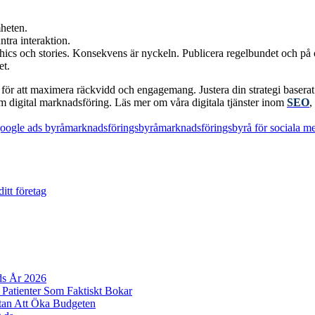
mheten.
ntra interaktion.
ics och stories.
Konsekvens är nyckeln. Publicera regelbundet och på o
et.
ör att maximera räckvidd och engagemang. Justera din strategi baserat på 
 digital marknadsföring. Läs mer om våra digitala tjänster inom
SEO
,
oogle ads byrå
marknadsföringsbyrå
marknadsföringsbyrå för sociala me
itt företag
ds År 2026
 Patienter Som Faktiskt Bokar
tan Att Öka Budgeten