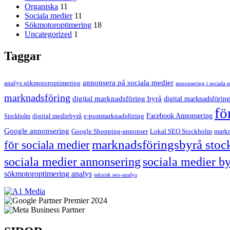
Organiska
11
Sociala medier
11
Sökmotoroptimering
18
Uncategorized
1
Taggar
annonsera på sociala medier
analys sökmotoroptimering
annonsering i sociala 
marknadsföring
digital marknadsföring byrå
digital marknadsföring
fö
Facebook Annonsering
Stockholm
digital mediebyrå
e-postmarknadsföring
Google annonsering
Google Shopping-annonser
Lokal SEO Stockholm
markn
marknadsföringsbyrå sto
för sociala medier
sociala medier annonsering
sociala medier b
sökmotoroptimering analys
teknisk seo-analys