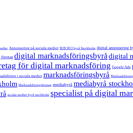
digital annonsering b
Annonsering på sociala medier
medier
B2B SEO byrå Stockholm
digital marknadsföringsbyrå
digital
 företag
retag för digital marknadsföring
Google Ads
marknadsföringsbyrå
adsföring i sociala medier
Marknadsföring
mediabyrå stockh
ckholm
mediabyrå
Marknadsföringsföretag
specialist på digital m
yrå
sociala medier byrå stockholm