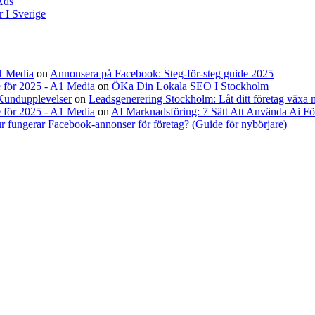
Ads
 I Sverige
A1 Media
on
Annonsera på Facebook: Steg-för-steg guide 2025
 för 2025 - A1 Media
on
ÖKa Din Lokala SEO I Stockholm
Kundupplevelser
on
Leadsgenerering Stockholm: Låt ditt företag växa
 för 2025 - A1 Media
on
AI Marknadsföring: 7 Sätt Att Använda Ai Fö
r fungerar Facebook-annonser för företag? (Guide för nybörjare)