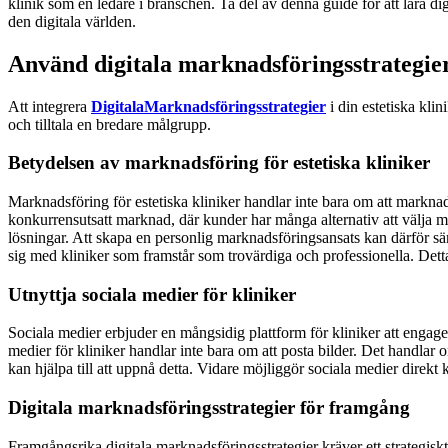
klinik som en ledare i branschen. Ta del av denna guide för att lära di
den digitala världen.
Använd digitala marknadsföringsstrategie
Att integrera
DigitalaMarknadsföringsstrategier
i din estetiska kli
och tilltala en bredare målgrupp.
Betydelsen av marknadsföring för estetiska kliniker
Marknadsföring för estetiska kliniker handlar inte bara om att marknads
konkurrensutsatt marknad, där kunder har många alternativ att välja m
lösningar. Att skapa en personlig marknadsföringsansats kan därför särs
sig med kliniker som framstår som trovärdiga och professionella. Dett
Utnyttja sociala medier för kliniker
Sociala medier erbjuder en mångsidig plattform för kliniker att engag
medier för kliniker handlar inte bara om att posta bilder. Det handla
kan hjälpa till att uppnå detta.
Vidare möjliggör sociala medier direkt 
Digitala marknadsföringsstrategier för framgång
Framgångsrika digitala marknadsföringsstrategier kräver ett strategiskt