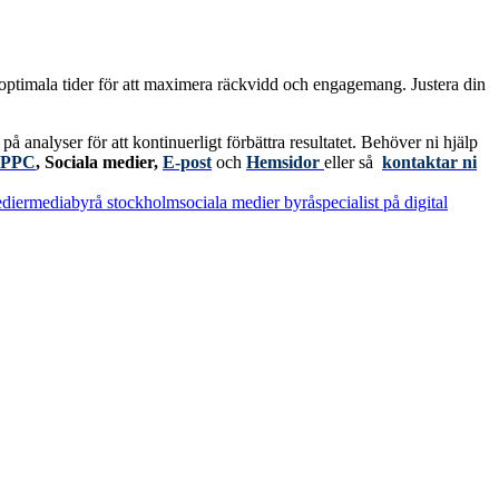
ptimala tider för att maximera räckvidd och engagemang. Justera din
analyser för att kontinuerligt förbättra resultatet.
Behöver ni hjälp
PPC
,
Sociala medier
,
E-post
och
Hemsidor
eller så
kontaktar ni
dier
mediabyrå stockholm
sociala medier byrå
specialist på digital