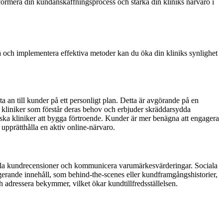
sformera din kundanskaffningsprocess och stärka din kliniks närvaro i
tå och implementera effektiva metoder kan du öka din kliniks synlighet
a an till kunder på ett personligt plan. Detta är avgörande på en
 kliniker som förstår deras behov och erbjuder skräddarsydda
ska kliniker att bygga förtroende. Kunder är mer benägna att engagera
upprätthålla en aktiv online-närvaro.
t, dela kundrecensioner och kommunicera varumärkesvärderingar.
Sociala
gerande innehåll, som behind-the-scenes eller kundframgångshistorier,
 adressera bekymmer, vilket ökar kundtillfredsställelsen.