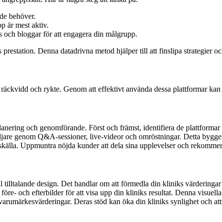
 de behöver.
p är mest aktiv.
s och bloggar för att engagera din målgrupp.
station. Denna datadrivna metod hjälper till att finslipa strategier och
ks räckvidd och rykte. Genom att effektivt använda dessa plattformar kan 
lanering och genomförande. Först och främst, identifiera de plattformar
are genom Q&A-sessioner, live-videor och omröstningar. Detta bygger i
källa. Uppmuntra nöjda kunder att dela sina upplevelser och rekommende
 tilltalande design. Det handlar om att förmedla din kliniks värderingar
re- och efterbilder för att visa upp din kliniks resultat. Denna visuella
varumärkesvärderingar. Deras stöd kan öka din kliniks synlighet och at