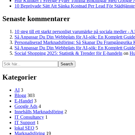
Hur Kliniker I Sverige Fyller Tomma Bokningar Med Google 
10 Beprövade Sätt Att Sänka Kostnad Per Lead För Städtjänster
Senaste kommentarer
10 steg till ett starkt personligt varumärke på sociala medier - 
Så Anpassar Du Din Webbplats för AI-sök: En Komplett Guide
Personaliserad Marknadsföring: Så Skapar Du Framgångsrika 
Så Anpassar Du Din Webbplats för AI-sök: En Komplett Guide
Social Shopping 2025: Statistik & Trender för E-handeln
on
Hu
Search
Kategorier
AI
3
Blogg
303
E-Handel
3
Google Ads
4
Innehålls Marknadsföring
2
IT Consultancy
1
IT Support
1
lokal SEO
5
Marknadsföring
19