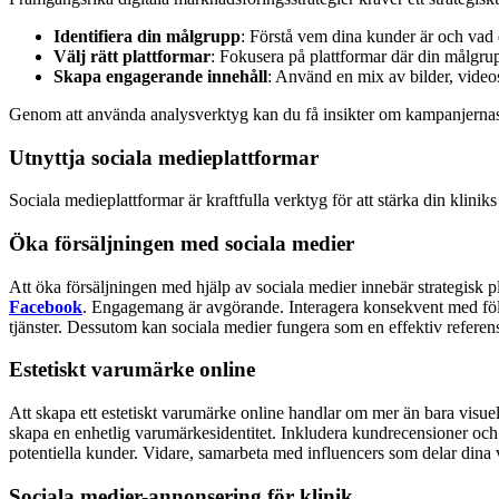
Identifiera din målgrupp
: Förstå vem dina kunder är och vad
Välj rätt plattformar
: Fokusera på plattformar där din målgrup
Skapa engagerande innehåll
: Använd en mix av bilder, video
Genom att använda analysverktyg kan du få insikter om kampanjernas pre
Utnyttja sociala medieplattformar
Sociala medieplattformar är kraftfulla verktyg för att stärka din klini
Öka försäljningen med sociala medier
Att öka försäljningen med hjälp av sociala medier innebär strategisk p
Facebook
.
Engagemang är avgörande. Interagera konsekvent med följ
tjänster.
Dessutom kan sociala medier fungera som en effektiv referens
Estetiskt varumärke online
Att skapa ett estetiskt varumärke online handlar om mer än bara visuell
skapa en enhetlig varumärkesidentitet.
Inkludera kundrecensioner och fö
potentiella kunder.
Vidare, samarbeta med influencers som delar dina 
Sociala medier-annonsering för klinik