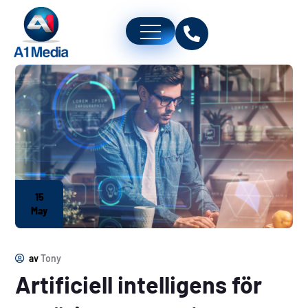
15
May
av
Tony
Artificiell intelligens för