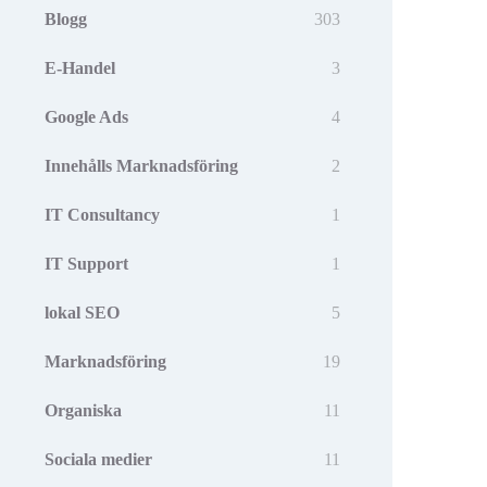
Blogg
303
E-Handel
3
Google Ads
4
Innehålls Marknadsföring
2
IT Consultancy
1
IT Support
1
lokal SEO
5
Marknadsföring
19
Organiska
11
Sociala medier
11