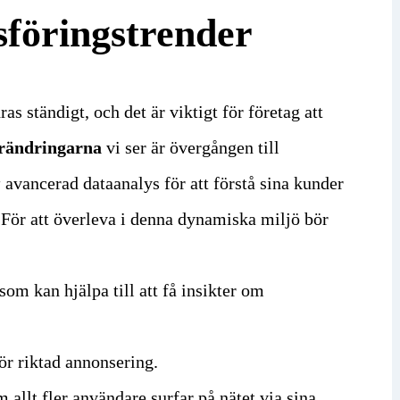
föringstrender
ras ständigt, och det är viktigt för företag att
örändringarna
vi ser är övergången till
u
avancerad dataanalys för att förstå sina kunder
För att överleva i denna dynamiska miljö bör
om kan hjälpa till att få insikter om
ör riktad annonsering.
allt fler användare surfar på nätet via sina