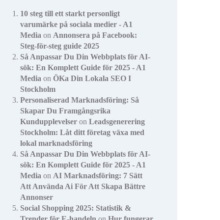
10 steg till ett starkt personligt
varumärke på sociala medier - A1
Media
on
Annonsera på Facebook:
Steg-för-steg guide 2025
Så Anpassar Du Din Webbplats för AI-
sök: En Komplett Guide för 2025 - A1
Media
on
ÖKa Din Lokala SEO I
Stockholm
Personaliserad Marknadsföring: Så
Skapar Du Framgångsrika
Kundupplevelser
on
Leadsgenerering
Stockholm: Låt ditt företag växa med
lokal marknadsföring
Så Anpassar Du Din Webbplats för AI-
sök: En Komplett Guide för 2025 - A1
Media
on
AI Marknadsföring: 7 Sätt
Att Använda Ai För Att Skapa Bättre
Annonser
Social Shopping 2025: Statistik &
Trender för E-handeln
on
Hur fungerar