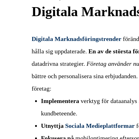
Digitala Marknads
Digitala Marknadsföringstrender
föränd
hålla sig uppdaterade.
En av de största f
datadrivna strategier.
Företag använder n
bättre och personalisera sina erbjudanden.
företag:
Implementera
verktyg för dataanalys s
kundbeteende.
Utnyttja
Sociala Medieplattformar
f
Fokusera på
mobiloptimering eftersom 