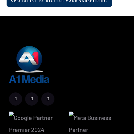
SPECIALIST PÅ DIGITAL MARKNADSFÖRING