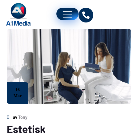
16
Mar
av
Tony
Estetisk