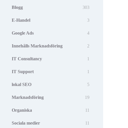
Blogg
303
E-Handel
3
Google Ads
4
Innehålls Marknadsföring
2
IT Consultancy
1
IT Support
1
lokal SEO
5
Marknadsföring
19
Organiska
11
Sociala medier
11