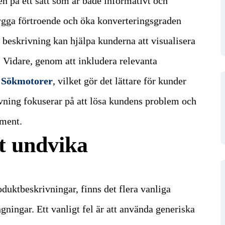
en på ett sätt som är både informativt och
bygga förtroende och öka konverteringsgraden
 beskrivning kan hjälpa kunderna att visualisera
.
Vidare, genom att inkludera relevanta
i
Sökmotorer
, vilket gör det lättare för kunder
rivning fokuserar på att lösa kundens problem och
ument.
tt undvika
roduktbeskrivningar, finns det flera vanliga
ningar. Ett vanligt fel är att använda generiska