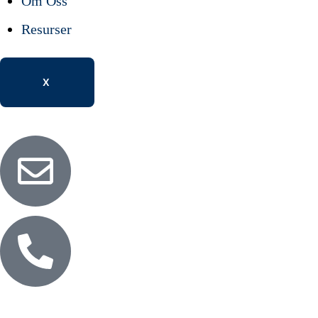
Om Oss
Resurser
X