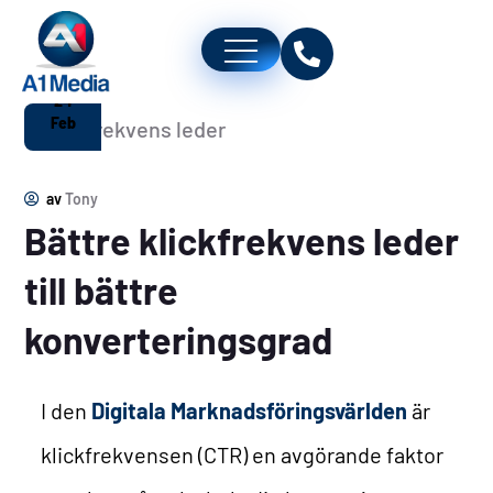
24
Feb
av
Tony
Bättre klickfrekvens leder
till bättre
konverteringsgrad
I den
Digitala Marknadsföringsvärlden
är
klickfrekvensen (CTR) en avgörande faktor