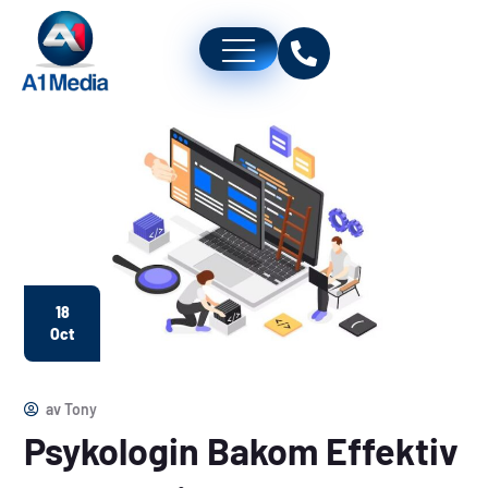
18
Oct
av
Tony
Psykologin Bakom Effektiv