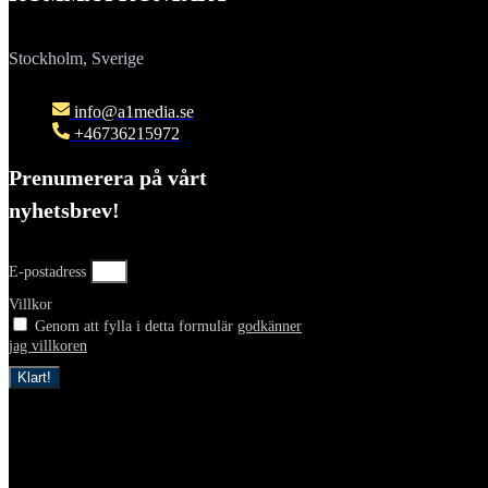
Stockholm, Sverige
info@a1media.se
+46736215972
Prenumerera på vårt
nyhetsbrev!
E-postadress
Villkor
Genom att fylla i detta formulär
godkänner
jag villkoren
Klart!