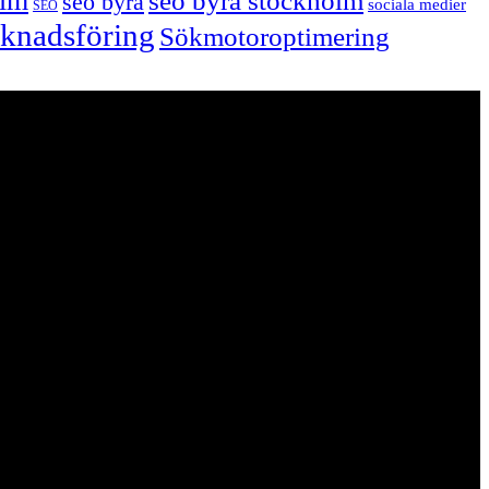
olm
seo byrå stockholm
seo byrå
sociala medier
SEO
arknadsföring
Sökmotoroptimering