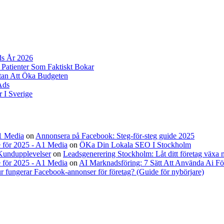
ds År 2026
 Patienter Som Faktiskt Bokar
tan Att Öka Budgeten
Ads
 I Sverige
A1 Media
on
Annonsera på Facebook: Steg-för-steg guide 2025
 för 2025 - A1 Media
on
ÖKa Din Lokala SEO I Stockholm
Kundupplevelser
on
Leadsgenerering Stockholm: Låt ditt företag växa
 för 2025 - A1 Media
on
AI Marknadsföring: 7 Sätt Att Använda Ai Fö
r fungerar Facebook-annonser för företag? (Guide för nybörjare)