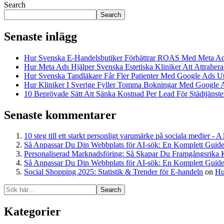
Search
Search
Senaste inlägg
Hur Svenska E-Handelsbutiker Förbättrar ROAS Med Meta A
Hur Meta Ads Hjälper Svenska Estetiska Kliniker Att Attrahera
Hur Svenska Tandläkare Får Fler Patienter Med Google Ads U
Hur Kliniker I Sverige Fyller Tomma Bokningar Med Google 
10 Beprövade Sätt Att Sänka Kostnad Per Lead För Städtjänster
Senaste kommentarer
10 steg till ett starkt personligt varumärke på sociala medier - 
Så Anpassar Du Din Webbplats för AI-sök: En Komplett Guide
Personaliserad Marknadsföring: Så Skapar Du Framgångsrika 
Så Anpassar Du Din Webbplats för AI-sök: En Komplett Guide
Social Shopping 2025: Statistik & Trender för E-handeln
on
Hu
Search
Kategorier