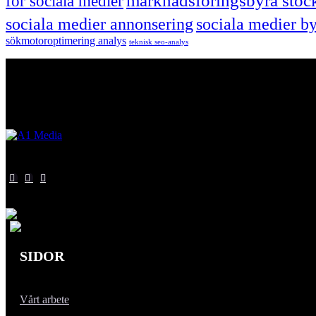
marknadsföringsbyrå sto
för sociala medier
sociala medier annonsering
sociala medier b
sökmotoroptimering analys
teknisk seo-analys
SIDOR
Vårt arbete