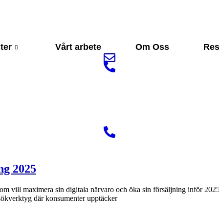
ter
Vårt arbete
Om Oss
Res
ång 2025
 som vill maximera sin digitala närvaro och öka sin försäljning inför 
tt sökverktyg där konsumenter upptäcker