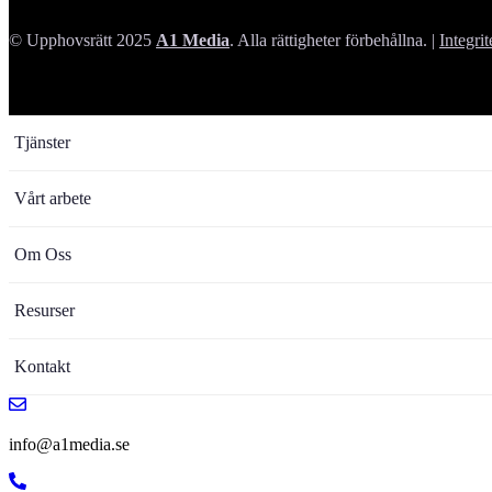
© Upphovsrätt 2025
A1 Media
. Alla rättigheter förbehållna. |
Integrit
Tjänster
Vårt arbete
Om Oss
Resurser
Kontakt
info@a1media.se