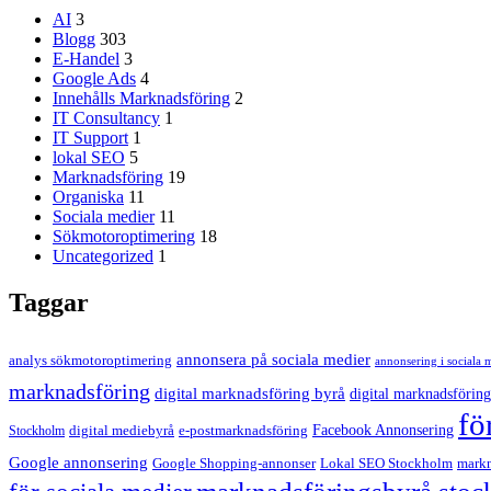
AI
3
Blogg
303
E-Handel
3
Google Ads
4
Innehålls Marknadsföring
2
IT Consultancy
1
IT Support
1
lokal SEO
5
Marknadsföring
19
Organiska
11
Sociala medier
11
Sökmotoroptimering
18
Uncategorized
1
Taggar
annonsera på sociala medier
analys sökmotoroptimering
annonsering i sociala 
marknadsföring
digital marknadsföring byrå
digital marknadsföring
fö
Facebook Annonsering
Stockholm
digital mediebyrå
e-postmarknadsföring
Google annonsering
Google Shopping-annonser
Lokal SEO Stockholm
markn