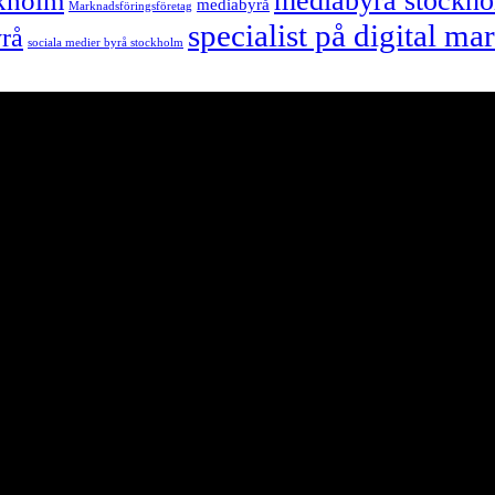
mediabyrå stockh
ckholm
mediabyrå
Marknadsföringsföretag
specialist på digital m
yrå
sociala medier byrå stockholm