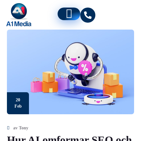
20
Feb
av
Tony
Hur AI omformar SEO och