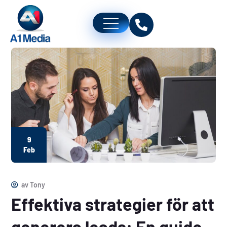
9
Feb
av
Tony
Effektiva strategier för att
generera leads: En guide