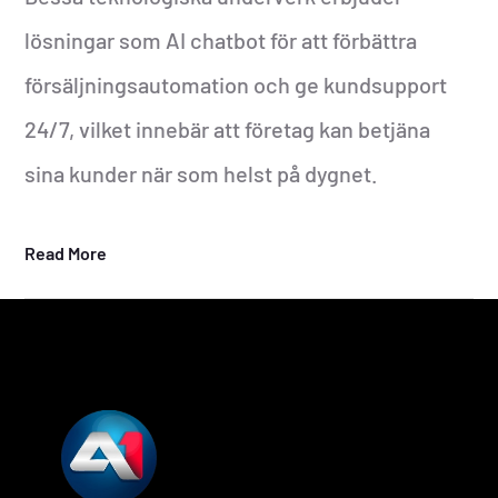
lösningar som AI chatbot för att förbättra
försäljningsautomation och ge kundsupport
24/7, vilket innebär att företag kan betjäna
sina kunder när som helst på dygnet.
Read More