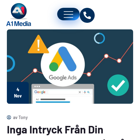
4
Nov
av
Tony
Inga Intryck Från Din