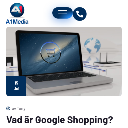
15
Jul
av
Tony
Vad är Google Shopping?