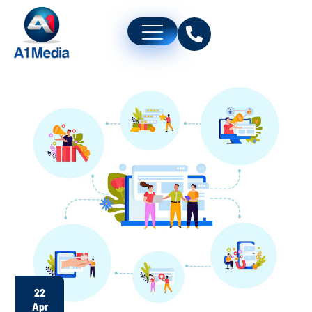
22
Apr