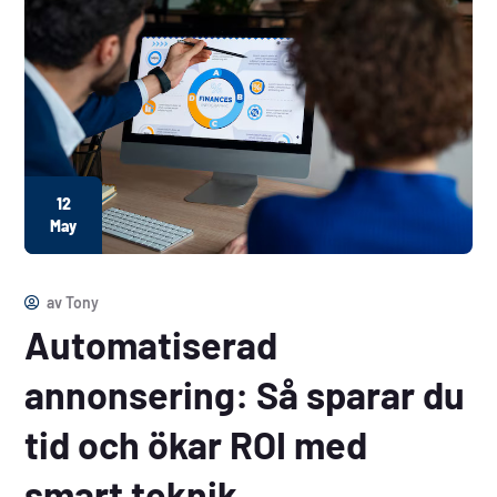
12
May
av
Tony
Automatiserad
annonsering: Så sparar du
tid och ökar ROI med
smart teknik