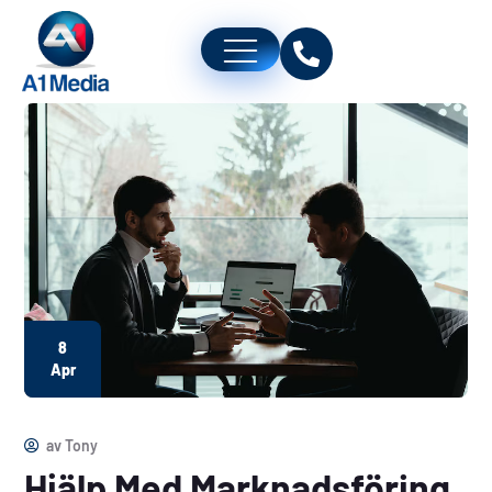
8
Apr
av
Tony
Hjälp Med Marknadsföring