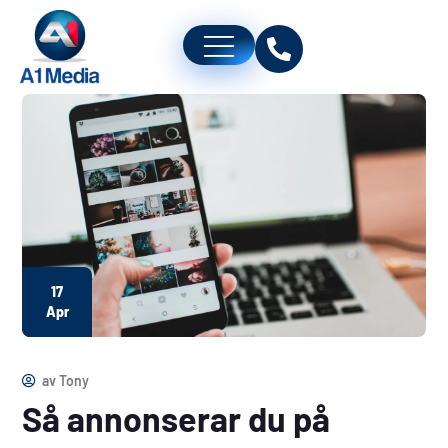
17
Apr
av
Tony
Så annonserar du på