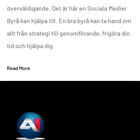
överväldigande. Det är här en Sociala Medier
Byrå kan hjälpa till. En bra byrå kan ta hand om
allt från strategi till genomförande, frigöra din
tid och hjälpa dig
Read More