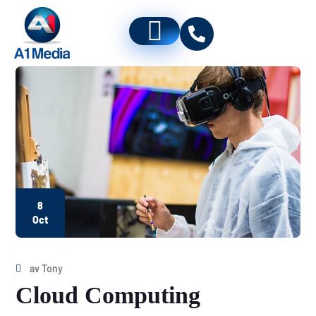
8
Oct
av
Tony
Cloud Computing