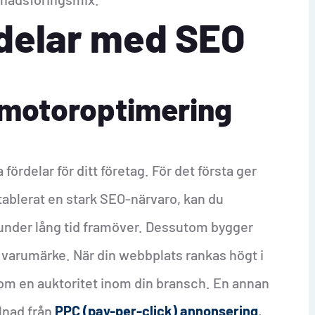
kdelar med SEO
kmotoroptimering
fördelar för ditt företag. För det första ger
etablerat en stark SEO-närvaro, kan du
ik under lång tid framöver. Dessutom bygger
t varumärke. När din webbplats rankas högt i
som en auktoritet inom din bransch. En annan
llnad från
PPC (pay-per-click) annonsering
,