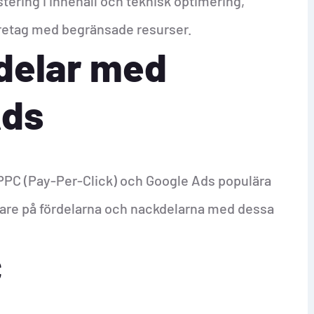
ering i innehåll och teknisk optimering,
öretag med begränsade resurser.
delar med
Ads
r PPC (Pay-Per-Click) och Google Ads populära
rmare på fördelarna och nackdelarna med dessa
C