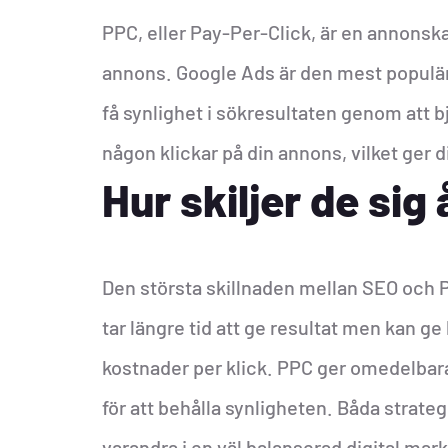
PPC, eller Pay-Per-Click, är en annonska
annons. Google Ads är den mest populä
få synlighet i sökresultaten genom att b
någon klickar på din annons, vilket ger d
Hur skiljer de sig 
Den största skillnaden mellan SEO och 
tar längre tid att ge resultat men kan ge 
kostnader per klick. PPC ger omedelbara
för att behålla synligheten. Båda strate
varandra i en väl balanserad digital ma