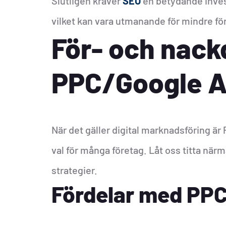
Slutligen kräver
SEO
en betydande invest
vilket kan vara utmanande för mindre f
För- och nack
PPC/Google 
När det gäller digital marknadsföring ä
val för många företag. Låt oss titta nä
strategier.
Fördelar med PP