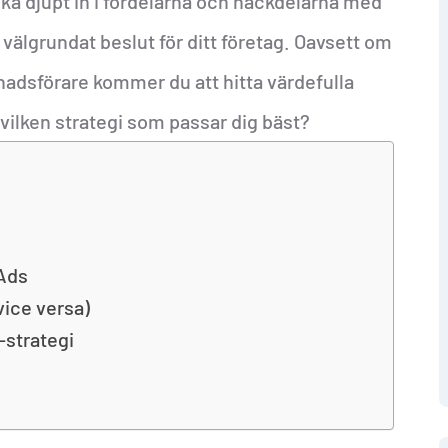
dyka djupt in i fördelarna och nackdelarna med
t välgrundat beslut för ditt företag. Oavsett om
nadsförare kommer du att hitta värdefulla
å vilken strategi som passar dig bäst?
Ads
vice versa)
-strategi