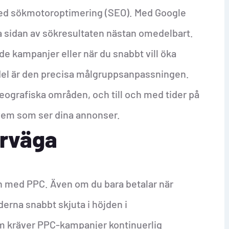
med sökmotoroptimering (SEO). Med Google
ta sidan av sökresultaten nästan omedelbart.
de kampanjer eller när du snabbt vill öka
ördel är den precisa målgruppsanpassningen.
 geografiska områden, och till och med tider på
r vem som ser dina annonser.
erväga
n med PPC. Även om du bara betalar när
erna snabbt skjuta i höjden i
m kräver PPC-kampanjer kontinuerlig