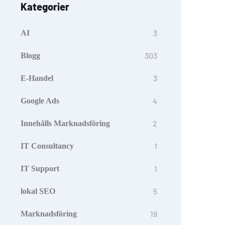
Kategorier
3
AI
303
Blogg
3
E-Handel
4
Google Ads
2
Innehålls Marknadsföring
1
IT Consultancy
1
IT Support
5
lokal SEO
19
Marknadsföring